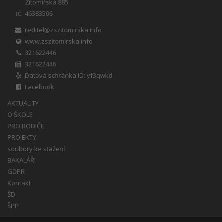
Žitomířská 885
46383506
IČ
reditel@zszitomirska.info
www.zszitomirska.info
321622446
321622446
Datová schránka ID: yf3qwkd
Facebook
AKTUALITY
O ŠKOLE
PRO RODIČE
PROJEKTY
soubory ke stažení
BAKALÁŘI
GDPR
Kontakt
ŠD
ŠPP