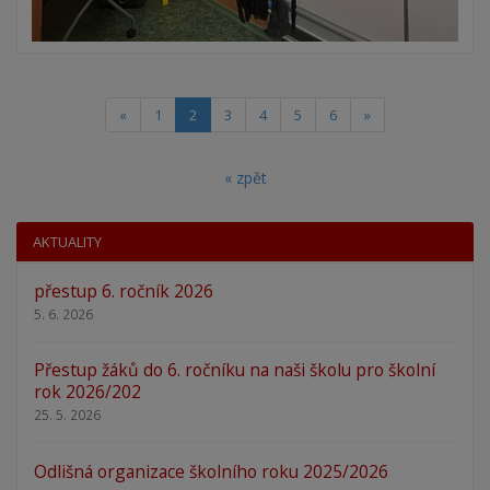
(current)
«
1
2
3
4
5
6
»
« zpět
AKTUALITY
přestup 6. ročník 2026
5. 6. 2026
Přestup žáků do 6. ročníku na naši školu pro školní
rok 2026/202
25. 5. 2026
Odlišná organizace školního roku 2025/2026