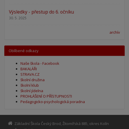
Výsledky - přestup do 6. očníku
30. 5. 2025
archív
Oblíbené odkazy
Naše škola - Facebook
BAKALÁŘI
STRAVA.CZ
školní družina
školní klub
školní jídelna
PROHLÁŠENÍ O PŘÍSTUPNOSTI
Pedagogicko-psychologická poradna
Základní Škola Český Brod, Žitomířská 885, okres Kolín