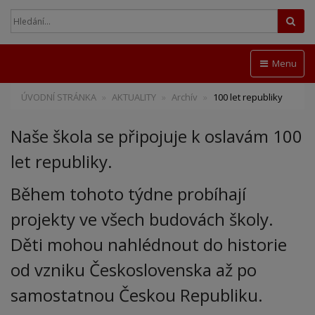
Hled
Menu
ÚVODNÍ STRÁNKA
AKTUALITY
Archív
100 let republiky
Naše škola se připojuje k oslavám 100
let republiky.
Během tohoto týdne probíhají
projekty ve všech budovách školy.
Děti mohou nahlédnout do historie
od vzniku Československa až po
samostatnou Českou Republiku.