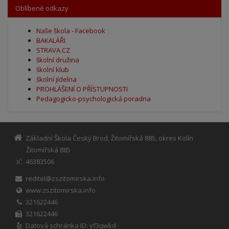
Oblíbené odkazy
Naše škola - Facebook
BAKALÁŘI
STRAVA.CZ
školní družina
školní klub
školní jídelna
PROHLÁŠENÍ O PŘÍSTUPNOSTI
Pedagogicko-psychologická poradna
Základní Škola Český Brod, Žitomířská 885, okres Kolín
Žitomířská 885
46383506
IČ
reditel@zszitomirska.info
www.zszitomirska.info
321622446
321622446
Datová schránka ID: yf3qwkd