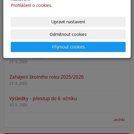
Prohlášení o cookies.
Nový školní rok - informace
31. 8. 2025
Upravit nastavení
Pěšky do školy
Odmítnout cookies
29. 8. 2025
Přijmout cookies
Adaptační kurzy
27. 8. 2025
Zahájení školního roku 2025/2026
27. 8. 2025
Výsledky - přestup do 6. očníku
30. 5. 2025
archív