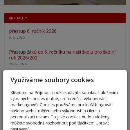
AKTUALITY
přestup 6. ročník 2026
5. 6. 2026
Přestup žáků do 6. ročníku na naši školu pro školní
rok 2026/202
25. 5. 2026
Využíváme soubory cookies
Odlišná organizace školního roku 2025/2026
27. 2. 2026
Kliknutím na Přijmout cookies dáváte souhlas s uložením
vybraných cookies (nutné, preferenční, výkonnostní,
Zápis 2026 - výsledky
marketingové). Cookies používáme pro lepší fungování
23. 2. 2026
našeho webu, měření jeho výkonnosti a cílení a
personalizaci reklam. To jaké cookies budou uloženy,
Zápis 2026
můžete svobodně rozhodnout pod tlačítkem Upravit
14. 1. 2026
nastavení.