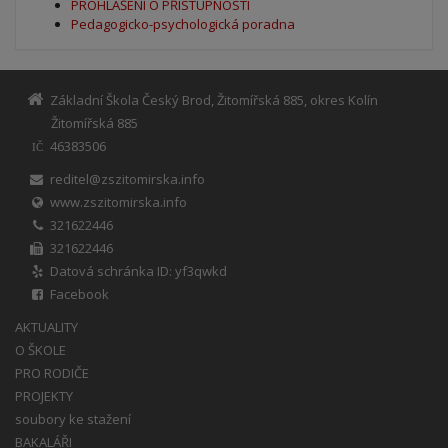
PROHLÁŠENÍ O PŘÍSTUPNOSTI
Pedagogicko-psychologická poradna
Základní Škola Český Brod, Žitomířská 885, okres Kolín
Žitomířská 885
46383506
IČ
reditel@zszitomirska.info
www.zszitomirska.info
321622446
321622446
Datová schránka ID: yf3qwkd
Facebook
AKTUALITY
O ŠKOLE
PRO RODIČE
PROJEKTY
soubory ke stažení
BAKALÁŘI