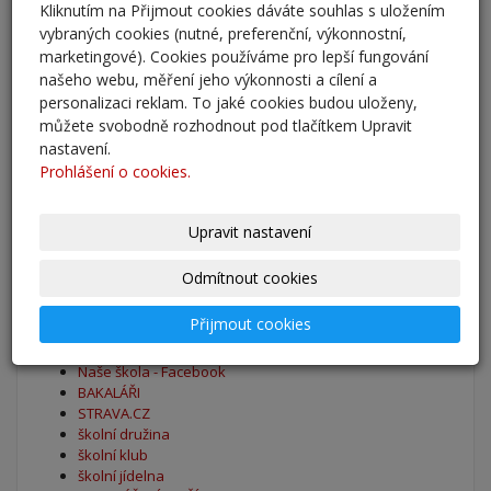
Kliknutím na Přijmout cookies dáváte souhlas s uložením
Adaptační kurzy
vybraných cookies (nutné, preferenční, výkonnostní,
27. 8. 2025
marketingové). Cookies používáme pro lepší fungování
našeho webu, měření jeho výkonnosti a cílení a
Zahájení školního roku 2025/2026
personalizaci reklam. To jaké cookies budou uloženy,
27. 8. 2025
můžete svobodně rozhodnout pod tlačítkem Upravit
nastavení.
Prohlášení o cookies.
Výsledky - přestup do 6. očníku
30. 5. 2025
Upravit nastavení
archív
Odmítnout cookies
Oblíbené odkazy
Přijmout cookies
Naše škola - Facebook
BAKALÁŘI
STRAVA.CZ
školní družina
školní klub
školní jídelna