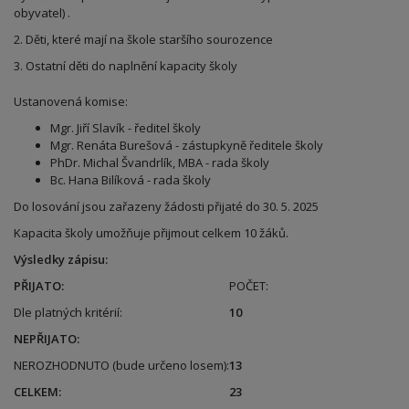
obyvatel) .
2. Děti, které mají na škole staršího sourozence
3. Ostatní děti do naplnění kapacity školy
Ustanovená komise:
Mgr. Jiří Slavík - ředitel školy
Mgr. Renáta Burešová - zástupkyně ředitele školy
PhDr. Michal Švandrlík, MBA - rada školy
Bc. Hana Bilíková - rada školy
Do losování jsou zařazeny žádosti přijaté do 30. 5. 2025
Kapacita školy umožňuje přijmout celkem 10 žáků.
Výsledky zápisu:
PŘIJATO:
POČET:
Dle platných kritérií:
10
NEPŘIJATO:
NEROZHODNUTO (bude určeno losem):
13
CELKEM:
23