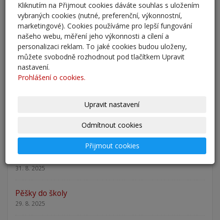
Přestup žáků do 6. ročníku na naši školu pro školní
Kliknutím na Přijmout cookies dáváte souhlas s uložením
rok 2026/202
vybraných cookies (nutné, preferenční, výkonnostní,
marketingové). Cookies používáme pro lepší fungování
25. 5. 2026
našeho webu, měření jeho výkonnosti a cílení a
personalizaci reklam. To jaké cookies budou uloženy,
Odlišná organizace školního roku 2025/2026
můžete svobodně rozhodnout pod tlačítkem Upravit
27. 2. 2026
nastavení.
Prohlášení o cookies.
Zápis 2026 - výsledky
23. 2. 2026
Upravit nastavení
Zápis 2026
Odmítnout cookies
14. 1. 2026
Přijmout cookies
Nový školní rok - informace
31. 8. 2025
Pěšky do školy
29. 8. 2025