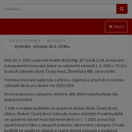
Hled
Menu
ÚVODNÍ STRÁNKA
AKTUALITY
Výsledky - přestup do 6. očníku
Dne 30. 5. 2025 ustanovil ředitel školy Mgr. Jiří Slavík,LL.M. komisi pro
transparentní losování, které se uskuteční veřejně 2. 6. 2025 v 15.30 v
budově Základní školy Český Brod, Žitomířská 885, okres Kolín.
Potřeba losování vyplynula z převisu zájemců o přijetí do 6. ročníku
základní školy pro školní rok 2025/2026.
Do losování jsou zařazeny všechny děti, které nebyly přijaty dle
platných kritérií:
1. Děti s trvalým bydlištěm ve spádové oblasti školy: Český Brod,
Liblice, Štolmíř, Český Brod Zahrady (nutno doložit!!!) Trvalé bydliště
ve spádové oblasti musí být minimálně od 1. 1. 2025 a musí být
společné pro žáka a alespoň jednoho zákonného zástupce (Trvalé
bydliště ve spádové oblasti je nutné doložit výpisem z evidence