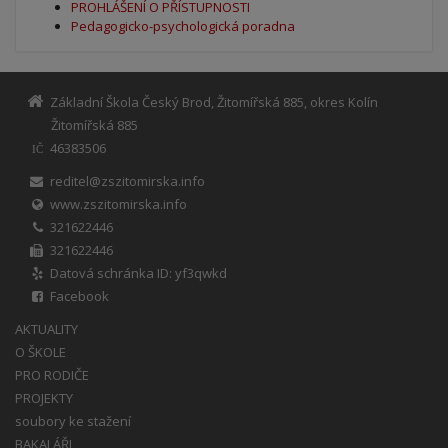
PROHLÁŠENÍ O PŘÍSTUPNOSTI
Pedagogicko-psychologická poradna
Základní Škola Český Brod, Žitomířská 885, okres Kolín
Žitomířská 885
46383506
IČ
reditel@zszitomirska.info
www.zszitomirska.info
321622446
321622446
Datová schránka ID: yf3qwkd
Facebook
AKTUALITY
O ŠKOLE
PRO RODIČE
PROJEKTY
soubory ke stažení
BAKALÁŘI