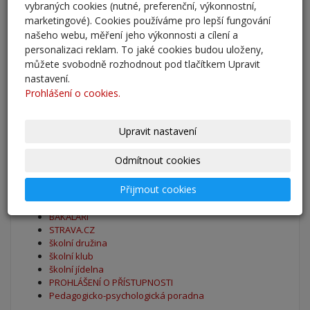
vybraných cookies (nutné, preferenční, výkonnostní,
marketingové). Cookies používáme pro lepší fungování
Zahájení školního roku 2025/2026
našeho webu, měření jeho výkonnosti a cílení a
27. 8. 2025
personalizaci reklam. To jaké cookies budou uloženy,
můžete svobodně rozhodnout pod tlačítkem Upravit
nastavení.
Výsledky - přestup do 6. očníku
Prohlášení o cookies.
30. 5. 2025
archív
Upravit nastavení
Odmítnout cookies
Oblíbené odkazy
Přijmout cookies
Naše škola - Facebook
BAKALÁŘI
STRAVA.CZ
školní družina
školní klub
školní jídelna
PROHLÁŠENÍ O PŘÍSTUPNOSTI
Pedagogicko-psychologická poradna