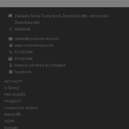
Základní Škola Český Brod, Žitomířská 885, okres Kolín
Žitomířská 885
46383506
IČ
reditel@zszitomirska.info
www.zszitomirska.info
321622446
321622446
Datová schránka ID: yf3qwkd
Facebook
AKTUALITY
O ŠKOLE
PRO RODIČE
PROJEKTY
soubory ke stažení
BAKALÁŘI
GDPR
Kontakt