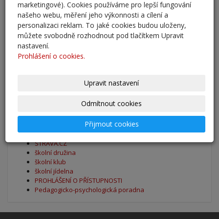
Zahájení školního roku 2025/2026
marketingové). Cookies používáme pro lepší fungování
27. 8. 2025
našeho webu, měření jeho výkonnosti a cílení a
personalizaci reklam. To jaké cookies budou uloženy,
můžete svobodně rozhodnout pod tlačítkem Upravit
Výsledky - přestup do 6. očníku
nastavení.
30. 5. 2025
Prohlášení o cookies.
archív
Upravit nastavení
Oblíbené odkazy
Odmítnout cookies
Přijmout cookies
Naše škola - Facebook
BAKALÁŘI
STRAVA.CZ
školní družina
školní klub
školní jídelna
PROHLÁŠENÍ O PŘÍSTUPNOSTI
Pedagogicko-psychologická poradna