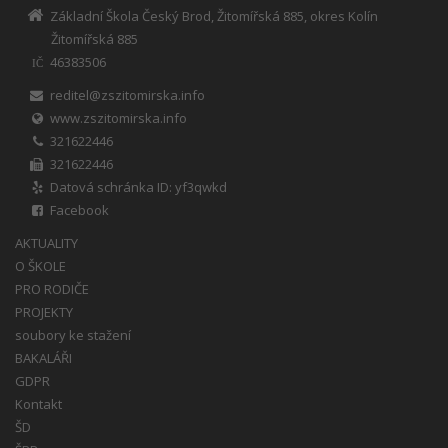
Základní Škola Český Brod, Žitomířská 885, okres Kolín
Žitomířská 885
46383506
IČ
reditel@zszitomirska.info
www.zszitomirska.info
321622446
321622446
Datová schránka ID: yf3qwkd
Facebook
AKTUALITY
O ŠKOLE
PRO RODIČE
PROJEKTY
soubory ke stažení
BAKALÁŘI
GDPR
Kontakt
ŠD