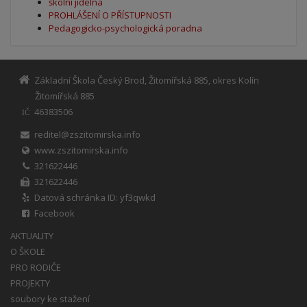
školní jídelna
PROHLÁŠENÍ O PŘÍSTUPNOSTI
Pedagogicko-psychologická poradna
Základní Škola Český Brod, Žitomířská 885, okres Kolín
Žitomířská 885
46383506
IČ
reditel@zszitomirska.info
www.zszitomirska.info
321622446
321622446
Datová schránka ID: yf3qwkd
Facebook
AKTUALITY
O ŠKOLE
PRO RODIČE
PROJEKTY
soubory ke stažení