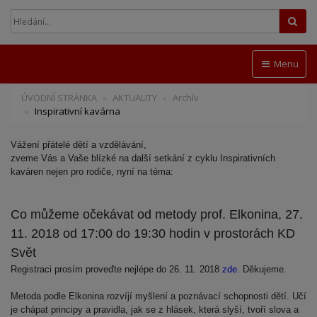
Hled
Menu
ÚVODNÍ STRÁNKA
AKTUALITY
Archív
Inspirativní kavárna
Vážení přátelé dětí a vzdělávání,
zveme Vás a Vaše blízké na další setkání z cyklu Inspirativních
kaváren nejen pro rodiče, nyní na téma:
Co můžeme očekávat od metody prof. Elkonina, 27.
11. 2018 od 17:00 do 19:30 hodin v prostorách KD
Svět
Registraci prosím proveďte nejlépe do 26. 11. 2018
zde
. Děkujeme.
Metoda podle Elkonina rozvíjí myšlení a poznávací schopnosti dětí. Učí
je chápat principy a pravidla, jak se z hlásek, která slyší, tvoří slova a