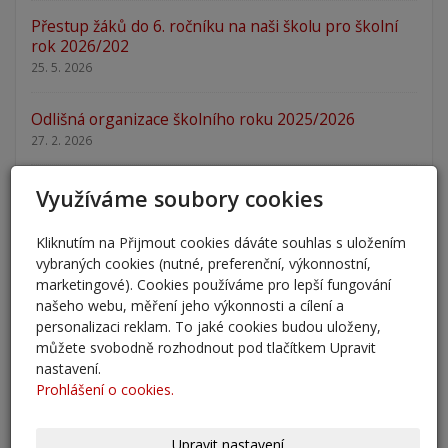
Přestup žáků do 6. ročníku na naši školu pro školní
rok 2026/202
25. 5. 2026
Odlišná organizace školního roku 2025/2026
27. 2. 2026
Zápis 2026 - výsledky
Využíváme soubory cookies
23. 2. 2026
Kliknutím na Přijmout cookies dáváte souhlas s uložením
Zápis 2026
vybraných cookies (nutné, preferenční, výkonnostní,
marketingové). Cookies používáme pro lepší fungování
14. 1. 2026
našeho webu, měření jeho výkonnosti a cílení a
personalizaci reklam. To jaké cookies budou uloženy,
Nový školní rok - informace
můžete svobodně rozhodnout pod tlačítkem Upravit
31. 8. 2025
nastavení.
Prohlášení o cookies.
Pěšky do školy
29. 8. 2025
Upravit nastavení