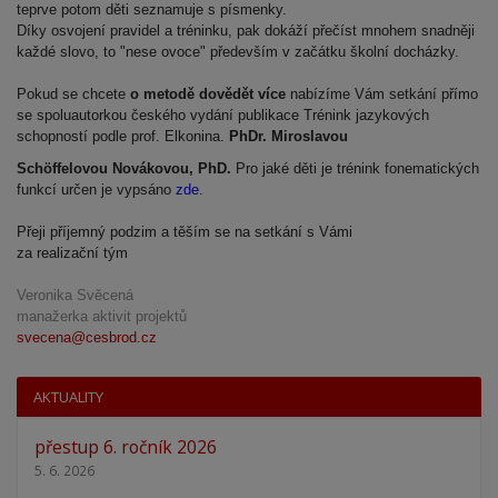
teprve potom děti seznamuje s písmenky.
Díky osvojení pravidel a tréninku, pak dokáží přečíst mnohem snadněji
každé slovo, to "nese ovoce" především v začátku školní docházky.
Pokud se chcete
o metodě dovědět více
nabízíme Vám setkání přímo
se spoluautorkou českého vydání publikace Trénink jazykových
schopností podle prof. Elkonina.
PhDr. Miroslavou
Schöffelovou Novákovou, PhD.
Pro jaké děti je trénink fonematických
funkcí určen je vypsáno
zde
.
Přeji příjemný podzim a těším se na setkání s Vámi
za realizační tým
Veronika Svěcená
manažerka aktivit projektů
svecena@cesbrod.cz
AKTUALITY
přestup 6. ročník 2026
5. 6. 2026