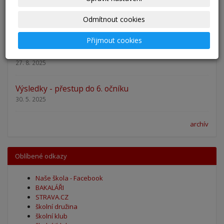
Adaptační kurzy
Odmítnout cookies
27. 8. 2025
Přijmout cookies
Zahájení školního roku 2025/2026
27. 8. 2025
Výsledky - přestup do 6. očníku
30. 5. 2025
archív
Oblíbené odkazy
Naše škola - Facebook
BAKALÁŘI
STRAVA.CZ
školní družina
školní klub