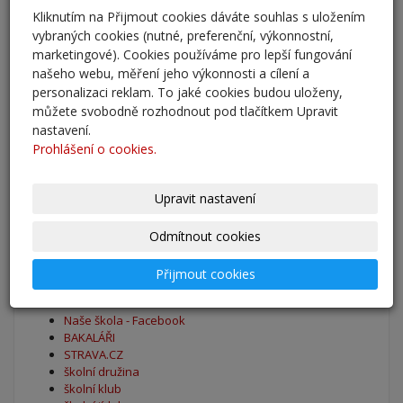
Kliknutím na Přijmout cookies dáváte souhlas s uložením
Adaptační kurzy
vybraných cookies (nutné, preferenční, výkonnostní,
27. 8. 2025
marketingové). Cookies používáme pro lepší fungování
našeho webu, měření jeho výkonnosti a cílení a
personalizaci reklam. To jaké cookies budou uloženy,
Zahájení školního roku 2025/2026
můžete svobodně rozhodnout pod tlačítkem Upravit
27. 8. 2025
nastavení.
Prohlášení o cookies.
Výsledky - přestup do 6. očníku
30. 5. 2025
Upravit nastavení
archív
Odmítnout cookies
Přijmout cookies
Oblíbené odkazy
Naše škola - Facebook
BAKALÁŘI
STRAVA.CZ
školní družina
školní klub