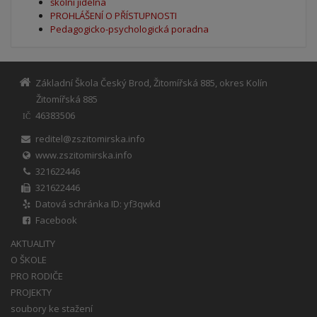
školní jídelna
PROHLÁŠENÍ O PŘÍSTUPNOSTI
Pedagogicko-psychologická poradna
Základní Škola Český Brod, Žitomířská 885, okres Kolín
Žitomířská 885
46383506
IČ
reditel@zszitomirska.info
www.zszitomirska.info
321622446
321622446
Datová schránka ID: yf3qwkd
Facebook
AKTUALITY
O ŠKOLE
PRO RODIČE
PROJEKTY
soubory ke stažení