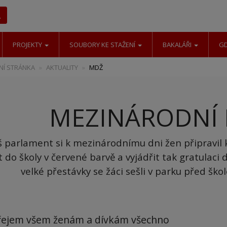
Hledat
PROJEKTY
SOUBORY KE STAŽENÍ
BAKALÁŘI
G
Í STRÁNKA
AKTUALITY
MDŽ
MEZINÁRODNÍ 
 parlament si k mezinárodnímu dni žen připravil 
ít do školy v červené barvě a vyjádřit tak gratula
velké přestávky se žáci sešli v parku před škol
řejem všem ženám a dívkám všechno