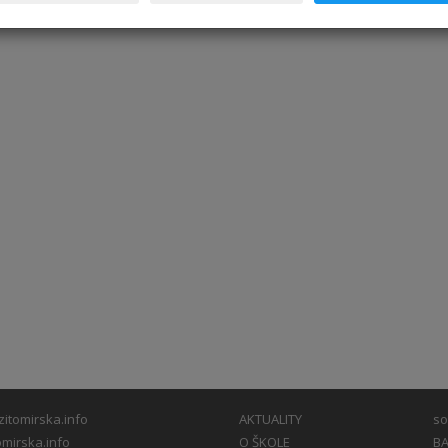
itomirska.info
AKTUALITY
so
mirska.info
O ŠKOLE
BA