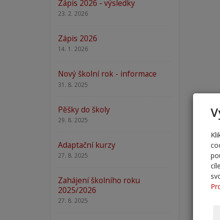
Zápis 2026 - výsledky
23. 2. 2026
Zápis 2026
14. 1. 2026
Nový školní rok - informace
31. 8. 2025
Pěšky do školy
V
29. 8. 2025
Kl
Adaptační kurzy
co
po
27. 8. 2025
cí
sv
Zahájení školního roku
Pr
2025/2026
27. 8. 2025