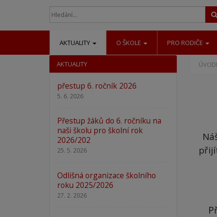
AKTUALITY
O ŠKOLE
PRO RODIČE
AKTUALITY
ÚVODN
přestup 6. ročník 2026
5. 6. 2026
Přestup žáků do 6. ročníku na
naši školu pro školní rok
Náš
2026/202
přij
25. 5. 2026
Odlišná organizace školního
roku 2025/2026
27. 2. 2026
P