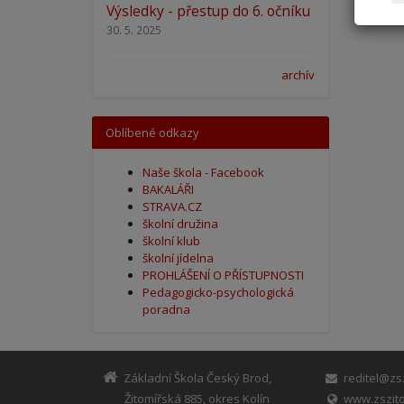
Výsledky - přestup do 6. očníku
30. 5. 2025
archív
Oblíbené odkazy
Naše škola - Facebook
BAKALÁŘI
STRAVA.CZ
školní družina
školní klub
školní jídelna
PROHLÁŠENÍ O PŘÍSTUPNOSTI
Pedagogicko-psychologická
poradna
Základní Škola Český Brod,
reditel@zsz
Žitomířská 885, okres Kolín
www.zszito