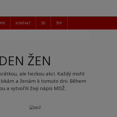
DPR
KONTAKT
ŠD
ŠPP
DEN ŽEN
krátkou, ale hezkou akci. Každý mohl
ci dívkám a ženám k tomuto dni. Během
ou a vytvořili živý nápis MDŽ.