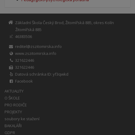
Základní Škola Český Brod, Žitomířská 885, okres Kolín
Žitomířská 885
46383506
IČ
reditel@zszitomirska.info
www.zszitomirska.info
321622446
321622446
Datová schránka ID: yf3qwkd
Facebook
AKTUALITY
O ŠKOLE
PRO RODIČE
PROJEKTY
soubory ke stažení
BAKALÁŘI
GDPR