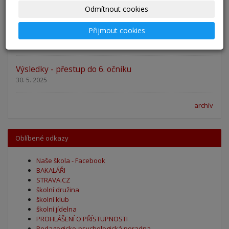
27. 8. 2025
Odmítnout cookies
Přijmout cookies
Zahájení školního roku 2025/2026
27. 8. 2025
Výsledky - přestup do 6. očníku
30. 5. 2025
archív
Oblíbené odkazy
Naše škola - Facebook
BAKALÁŘI
STRAVA.CZ
školní družina
školní klub
školní jídelna
PROHLÁŠENÍ O PŘÍSTUPNOSTI
Pedagogicko-psychologická poradna