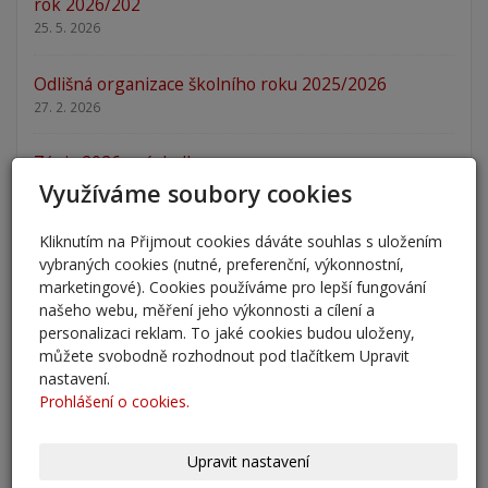
rok 2026/202
25. 5. 2026
Odlišná organizace školního roku 2025/2026
27. 2. 2026
Zápis 2026 - výsledky
23. 2. 2026
Využíváme soubory cookies
Zápis 2026
Kliknutím na Přijmout cookies dáváte souhlas s uložením
vybraných cookies (nutné, preferenční, výkonnostní,
14. 1. 2026
marketingové). Cookies používáme pro lepší fungování
našeho webu, měření jeho výkonnosti a cílení a
Nový školní rok - informace
personalizaci reklam. To jaké cookies budou uloženy,
31. 8. 2025
můžete svobodně rozhodnout pod tlačítkem Upravit
nastavení.
Pěšky do školy
Prohlášení o cookies.
29. 8. 2025
Upravit nastavení
Adaptační kurzy