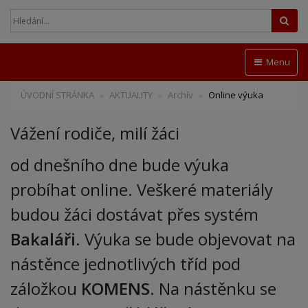
Hled
Menu
ÚVODNÍ STRÁNKA
AKTUALITY
Archív
Online výuka
Vážení rodiče, milí žáci
od dnešního dne bude výuka
probíhat online. Veškeré materiály
budou žáci dostávat přes systém
Bakaláři
. Výuka se bude objevovat na
nástěnce jednotlivých tříd pod
záložkou
KOMENS
. Na nástěnku se