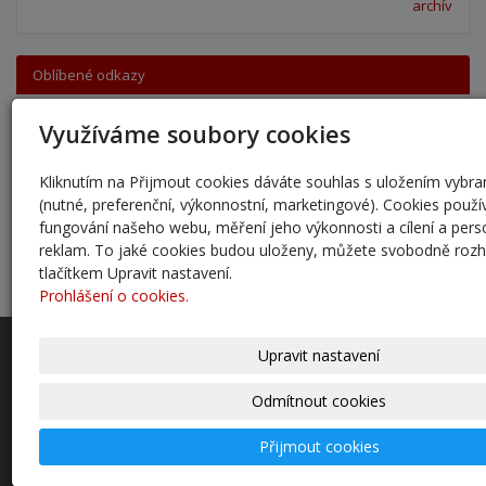
archív
Oblíbené odkazy
Naše škola - Facebook
Využíváme soubory cookies
BAKALÁŘI
STRAVA.CZ
Kliknutím na Přijmout cookies dáváte souhlas s uložením vybr
školní družina
(nutné, preferenční, výkonnostní, marketingové). Cookies použí
školní klub
školní jídelna
fungování našeho webu, měření jeho výkonnosti a cílení a perso
PROHLÁŠENÍ O PŘÍSTUPNOSTI
reklam. To jaké cookies budou uloženy, můžete svobodně roz
Pedagogicko-psychologická poradna
tlačítkem Upravit nastavení.
Prohlášení o cookies.
Základní Škola Český Brod, Žitomířská 885, okres Kolín
Upravit nastavení
Žitomířská 885
46383506
Odmítnout cookies
IČ
reditel@zszitomirska.info
Přijmout cookies
www.zszitomirska.info
321622446