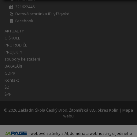
321622446
Datová schránka ID: yf3qwkd
Facebook
AKTUALITY
O ŠKOLE
PRO RODIČE
PROJEKTY
soubory ke stažení
BAKALÁŘI
GDPR
Kontakt
ŠD
ŠPP
© 2026
Základní Škola Český Brod, Žitomířská 885, okres Kolín
|
Mapa
webu
-
webové stránky
s AI,
doména
a
webhosting
u jediného