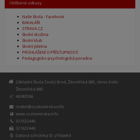
Oblíbené odkazy
Naše škola - Facebook
BAKALÁŘI
STRAVA.CZ
školní družina
školní klub
školní jídelna
PROHLÁŠENÍ O PŘÍSTUPNOSTI
Pedagogicko-psychologická poradna
Základní Škola Český Brod, Žitomířská 885, okres Kolín
Žitomířská 885
46383506
IČ
reditel@zszitomirska.info
www.zszitomirska.info
321622446
321622446
Datová schránka ID: yf3qwkd