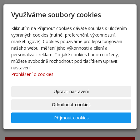
Nový školní rok - informace
Využíváme soubory cookies
31. 8. 2025
Kliknutím na Přijmout cookies dáváte souhlas s uložením
Pěšky do školy
vybraných cookies (nutné, preferenční, výkonnostní,
29. 8. 2025
marketingové). Cookies používáme pro lepší fungování
našeho webu, měření jeho výkonnosti a cílení a
personalizaci reklam. To jaké cookies budou uloženy,
Adaptační kurzy
můžete svobodně rozhodnout pod tlačítkem Upravit
27. 8. 2025
nastavení.
Prohlášení o cookies.
Zahájení školního roku 2025/2026
27. 8. 2025
Upravit nastavení
Výsledky - přestup do 6. očníku
Odmítnout cookies
30. 5. 2025
Přijmout cookies
archív