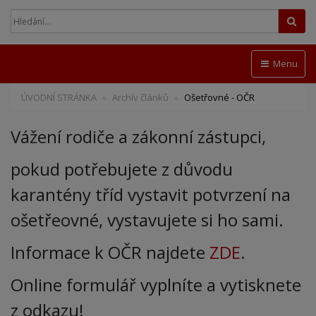
Hled
Menu
ÚVODNÍ STRÁNKA
Archív článků
Ošetřovné - OČR
Vážení rodiče a zákonní zástupci,
pokud potřebujete z důvodu
karantény tříd vystavit potvrzení na
ošetřeovné, vystavujete si ho sami.
Informace k OČR najdete
ZDE
.
Online formulář vyplníte a vytisknete
z odkazu!