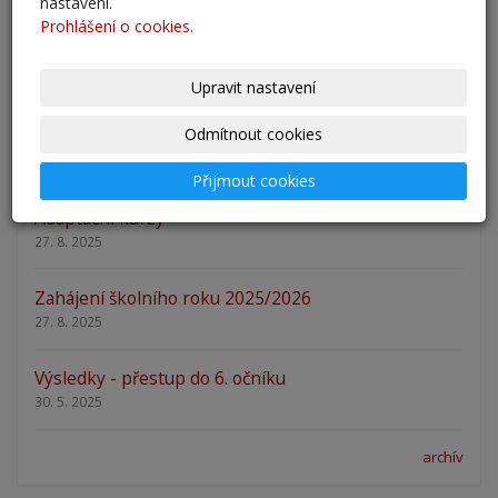
nastavení.
Prohlášení o cookies.
Nový školní rok - informace
31. 8. 2025
Upravit nastavení
Odmítnout cookies
Pěšky do školy
29. 8. 2025
Přijmout cookies
Adaptační kurzy
27. 8. 2025
Zahájení školního roku 2025/2026
27. 8. 2025
Výsledky - přestup do 6. očníku
30. 5. 2025
archív