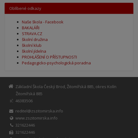
Oblíbené odkazy
Naše škola - Facebook
BAKALÁŘI
STRAVA.CZ
školní družina
školní klub
školní jídelna
PROHLÁŠENÍ O PŘÍSTUPNOSTI
Pedagogicko-psychologická poradna
Základní Škola Český Brod, Žitomířská 885, okres Kolín
Žitomířská 885
46383506
IČ
reditel@zszitomirska.info
www.zszitomirska.info
321622446
321622446