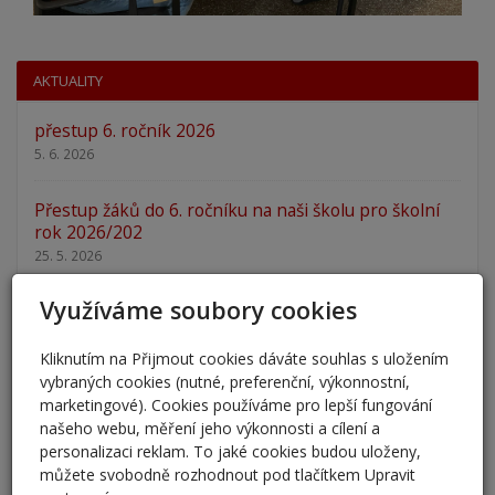
AKTUALITY
přestup 6. ročník 2026
5. 6. 2026
Přestup žáků do 6. ročníku na naši školu pro školní
rok 2026/202
25. 5. 2026
Využíváme soubory cookies
Odlišná organizace školního roku 2025/2026
27. 2. 2026
Kliknutím na Přijmout cookies dáváte souhlas s uložením
vybraných cookies (nutné, preferenční, výkonnostní,
Zápis 2026 - výsledky
marketingové). Cookies používáme pro lepší fungování
23. 2. 2026
našeho webu, měření jeho výkonnosti a cílení a
personalizaci reklam. To jaké cookies budou uloženy,
Zápis 2026
můžete svobodně rozhodnout pod tlačítkem Upravit
14. 1. 2026