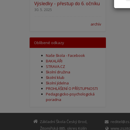
Výsledky - přestup do 6. očníku
30. 5. 2025
archív
Oblíbené odkazy
Naše škola - Facebook
BAKALÁŘI
STRAVA.CZ
školní družina
školní klub
školní jídelna
PROHLÁŠENÍ O PŘÍSTUPNOSTI
Pedagogicko-psychologická
poradna
Základní Škola Český Brod,
reditel@zsz
Žitomířská 885, okres Kolín
www.zszito