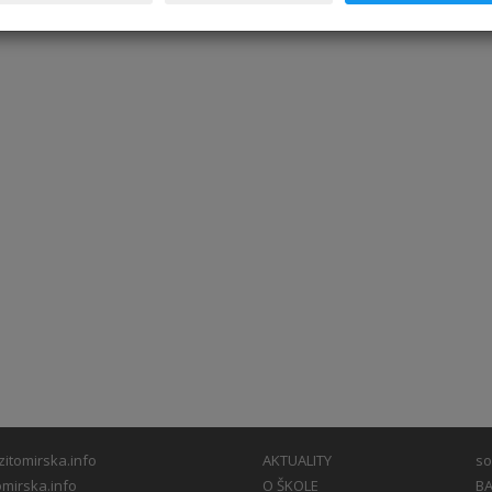
itomirska.info
AKTUALITY
so
mirska.info
O ŠKOLE
BA