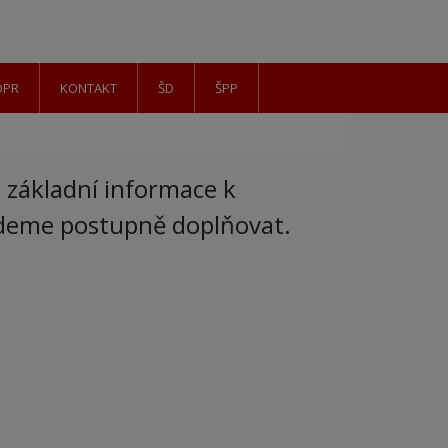
DPR
KONTAKT
ŠD
ŠPP
 základní informace k
udeme postupně doplňovat.