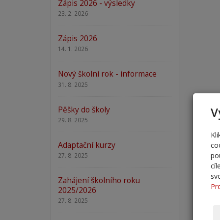
Zápis 2026 - výsledky
23. 2. 2026
Zápis 2026
14. 1. 2026
Nový školní rok - informace
31. 8. 2025
Pěšky do školy
V
29. 8. 2025
Kl
Adaptační kurzy
co
po
27. 8. 2025
cí
sv
Zahájení školního roku
Pr
2025/2026
27. 8. 2025