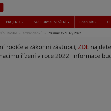
Hledat
PROJEKTY
SOUBORY KE STAŽENÍ
BAKALÁŘI
G
Í STRÁNKA
Archív článků
Přijímací zkoušky 2022
ní rodiče a zákonní zástupci,
ZDE
najdete
ímacímu řízení v roce 2022. Informace b