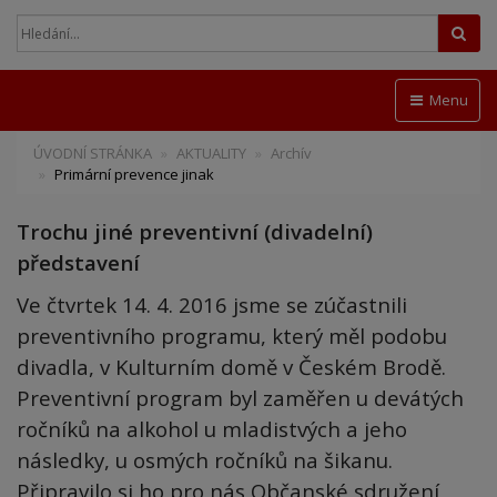
Hled
Menu
ÚVODNÍ STRÁNKA
AKTUALITY
Archív
Primární prevence jinak
Trochu jiné preventivní (divadelní)
představení
Ve čtvrtek 14. 4. 2016 jsme se zúčastnili
preventivního programu, který měl podobu
divadla, v Kulturním domě v Českém Brodě.
Preventivní program byl zaměřen u devátých
ročníků na alkohol u mladistvých a jeho
následky, u osmých ročníků na šikanu.
Připravilo si ho pro nás Občanské sdružení