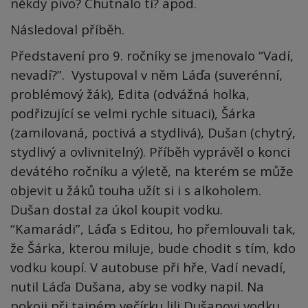
někdy pivo? Chutnalo ti? apod.
Následoval příběh.
Představení pro 9. ročníky se jmenovalo “Vadí,
nevadí?”. Vystupoval v něm Láďa (suverénní,
problémový žák), Edita (odvážná holka,
podřizující se velmi rychle situaci), Šárka
(zamilovaná, poctivá a stydlivá), Dušan (chytrý,
stydlivý a ovlivnitelný). Příběh vyprávěl o konci
devátého ročníku a výletě, na kterém se může
objevit u žáků touha užít si i s alkoholem.
Dušan dostal za úkol koupit vodku.
“Kamarádi”, Láďa s Editou, ho přemlouvali tak,
že Šárka, kterou miluje, bude chodit s tím, kdo
vodku koupí. V autobuse při hře, Vadí nevadí,
nutil Láďa Dušana, aby se vodky napil. Na
pokoji při tajném večírku lili Dušanovi vodku