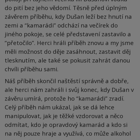
do pití bez jeho vědomí. Těsně před úplným
závěrem příběhu, kdy Dušan leží bez hnutí na
zemi a “kamarádi” odchází na večírek do
jiného pokoje, se celé představení zastavilo a
“přetočilo”. Herci hráli příběh znovu a my jsme
měli možnost do děje zasáhnout, zastavit děj
tlesknutím, ale také se pokusit zahrát danou
chvíli příběhu sami.
Náš příběh skončil naštěstí správně a dobře,
ale herci nám zahráli i svůj konec, kdy Dušan v
závěru umírá, protože ho “kamarádi” zradí.
Celý příběh nám ukázal, jak se dá lehce
manipulovat, jak je těžké vzdorovat a něco
odmítat, kdo je opravdový kamarád a kdo si
na něj pouze hraje a využívá, co může alkohol