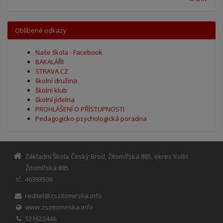
Oblíbené odkazy
Naše škola - Facebook
BAKALÁŘI
STRAVA.CZ
školní družina
školní klub
školní jídelna
PROHLÁŠENÍ O PŘÍSTUPNOSTI
Pedagogicko-psychologická poradna
Základní Škola Český Brod, Žitomířská 885, okres Kolín
Žitomířská 885
46383506
IČ
reditel@zszitomirska.info
www.zszitomirska.info
321622446