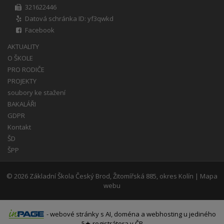
321622446
Datová schránka ID: yf3qwkd
Facebook
AKTUALITY
O ŠKOLE
PRO RODIČE
PROJEKTY
soubory ke stažení
BAKALÁŘI
GDPR
Kontakt
ŠD
ŠPP
© 2026
Základní Škola Český Brod, Žitomířská 885, okres Kolín
|
Mapa
webu
-
webové stránky
s AI,
doména
a
webhosting
u jediného
5★ registrátora v ČR