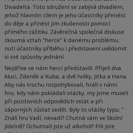
Divadelta. Toto sdružení se zabývá divadlem,
jehož hlavním cílem je jeho účastníky přenést
do děje a přinést jim zkušenosti pomocí
přímého zážitku. Závěrečná společná diskuse
zkoumá vztah “herce” k danému problému,
nutí účastníky příběhu i představení uvědomit
si své způsoby jednání.
Nejdříve se nám herci představili. Přijeli dva
kluci, Zdeněk a Kuba, a dvě holky, Jitka a Hana.
Aby nás trochu rozpohybovali, hráli s námi
hru, kdy nám pokládali otázky, my jsme museli
při pozitivních odpovědích vstát a při
záporných zůstat sedět. Byly to otázky typu: “
Znáš hru Vadí, nevadí? Chutná vám ve školní
jídelně? Ochutnali jste už alkohol? Pili jste