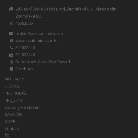
Základní Škola Český Brod, Žitomířská 885, okres Kolín
Žitomířská 885
46383506
IČ
reditel@zszitomirska.info
www.zszitomirska.info
321622446
321622446
Datová schránka ID: yf3qwkd
Facebook
AKTUALITY
O ŠKOLE
PRO RODIČE
PROJEKTY
soubory ke stažení
BAKALÁŘI
GDPR
Kontakt
ŠD