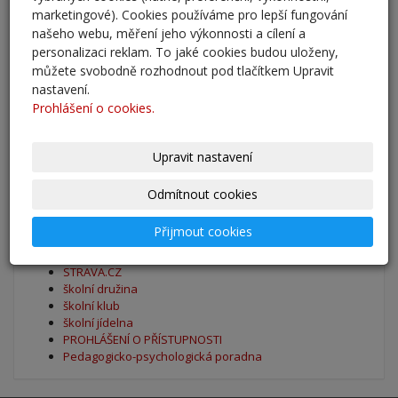
Zahájení školního roku 2025/2026
marketingové). Cookies používáme pro lepší fungování
našeho webu, měření jeho výkonnosti a cílení a
27. 8. 2025
personalizaci reklam. To jaké cookies budou uloženy,
můžete svobodně rozhodnout pod tlačítkem Upravit
Výsledky - přestup do 6. očníku
nastavení.
30. 5. 2025
Prohlášení o cookies.
archív
Upravit nastavení
Odmítnout cookies
Oblíbené odkazy
Přijmout cookies
Naše škola - Facebook
BAKALÁŘI
STRAVA.CZ
školní družina
školní klub
školní jídelna
PROHLÁŠENÍ O PŘÍSTUPNOSTI
Pedagogicko-psychologická poradna