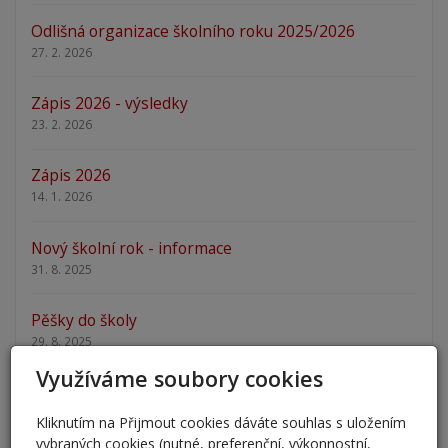
Odlišná organizace školního roku 2025/2026
27. 2. 2026
Zápis 2026 - výsledky
23. 2. 2026
Zápis 2026
14. 1. 2026
Nový školní rok - informace
31. 8. 2025
Pěšky do školy
29. 8. 2025
Využíváme soubory cookies
Adaptační kurzy
27. 8. 2025
Kliknutím na Přijmout cookies dáváte souhlas s uložením
vybraných cookies (nutné, preferenční, výkonnostní,