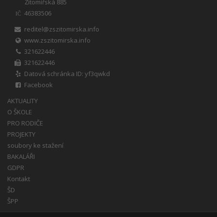
Žitomířská 885
46383506
IČ
reditel@zszitomirska.info
www.zszitomirska.info
321622446
321622446
Datová schránka ID: yf3qwkd
Facebook
AKTUALITY
O ŠKOLE
PRO RODIČE
PROJEKTY
soubory ke stažení
BAKALÁŘI
GDPR
Kontakt
ŠD
ŠPP