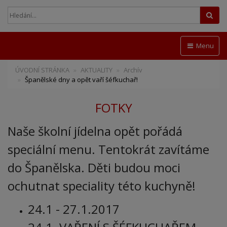
Hled
Menu
ÚVODNÍ STRÁNKA
AKTUALITY
Archív
Španělské dny a opět vaří šéfkuchař!
FOTKY
Naše školní jídelna opět pořádá
speciální menu. Tentokrát zavítáme
do Španělska. Děti budou moci
ochutnat speciality této kuchyně!
24.1 - 27.1.2017