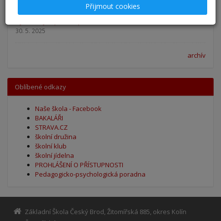
Přijmout cookies
Výsledky - přestup do 6. očníku
30. 5. 2025
archív
Oblíbené odkazy
Naše škola - Facebook
BAKALÁŘI
STRAVA.CZ
školní družina
školní klub
školní jídelna
PROHLÁŠENÍ O PŘÍSTUPNOSTI
Pedagogicko-psychologická poradna
Základní Škola Český Brod, Žitomířská 885, okres Kolín