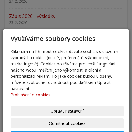
27. 2. 2026
Zápis 2026 - výsledky
23. 2. 2026
Využíváme soubory cookies
Zápis 2026
14. 1. 2026
Kliknutím na Přijmout cookies dáváte souhlas s uložením
vybraných cookies (nutné, preferenční, výkonnostní,
Nový školní rok - informace
marketingové). Cookies používáme pro lepší fungování
31. 8. 2025
našeho webu, měření jeho výkonnosti a cílení a
personalizaci reklam. To jaké cookies budou uloženy,
Pěšky do školy
můžete svobodně rozhodnout pod tlačítkem Upravit
29. 8. 2025
nastavení.
Prohlášení o cookies.
Adaptační kurzy
27. 8. 2025
Upravit nastavení
Zahájení školního roku 2025/2026
Odmítnout cookies
27. 8. 2025