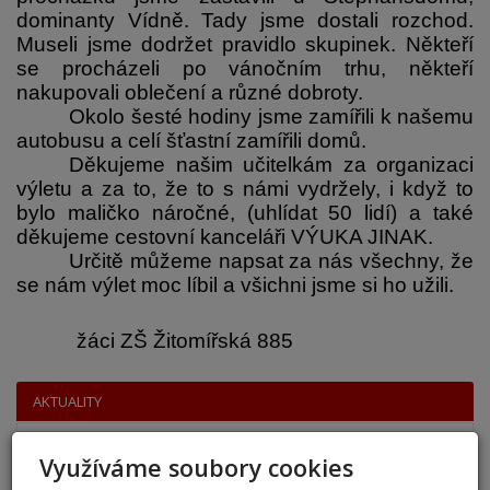
dominanty Vídně. Tady jsme dostali rozchod. 
Museli jsme dodržet pravidlo skupinek. Někteří 
se procházeli po vánočním trhu, někteří 
nakupovali oblečení a různé dobroty. 
Okolo šesté hodiny jsme zamířili k našemu 
autobusu a celí šťastní zamířili domů. 
Děkujeme našim učitelkám za organizaci 
výletu a za to, že to s námi vydržely, i když to 
bylo maličko náročné, (uhlídat 50 lidí) a také 
děkujeme cestovní kanceláři VÝUKA JINAK.
Určitě můžeme napsat za nás všechny, že 
se nám výlet moc líbil a všichni jsme si ho užili.
 žáci ZŠ Žitomířská 885
AKTUALITY
přestup 6. ročník 2026
Využíváme soubory cookies
5. 6. 2026