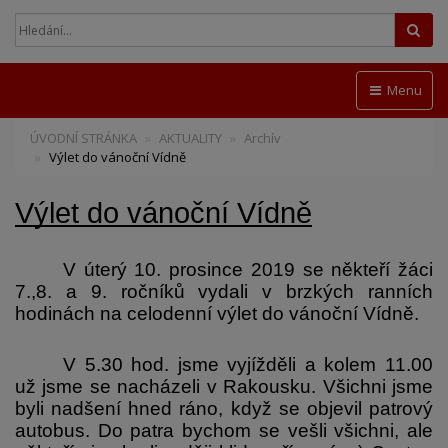
Hled
Menu
ÚVODNÍ STRÁNKA
AKTUALITY
Archív
Výlet do vánoční Vídně
Výlet do vánoční Vídně
V úterý 10. prosince 2019 se někteří žáci 
7.,8. a 9. ročníků vydali v brzkých ranních 
hodinách na celodenní výlet do vánoční Vídně. 
V 5.30 hod. jsme vyjížděli a kolem 11.00 
už jsme se nacházeli v Rakousku. Všichni jsme 
byli nadšení hned ráno, když se objevil patrový 
autobus. Do patra bychom se vešli všichni, ale 