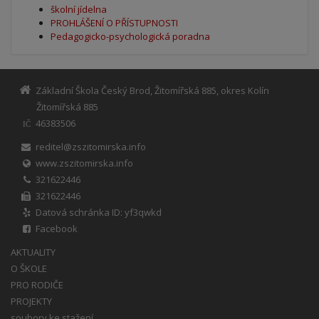
školní jídelna
PROHLÁŠENÍ O PŘÍSTUPNOSTI
Pedagogicko-psychologická poradna
Základní Škola Český Brod, Žitomířská 885, okres Kolín
Žitomířská 885
46383506
IČ
reditel@zszitomirska.info
www.zszitomirska.info
321622446
321622446
Datová schránka ID: yf3qwkd
Facebook
AKTUALITY
O ŠKOLE
PRO RODIČE
PROJEKTY
soubory ke stažení