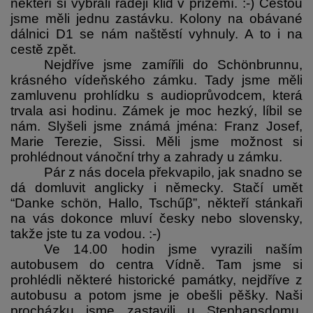
někteří si vybrali raději klid v přízemí. :-) Cestou 
jsme měli jednu zastávku. Kolony na obávané 
dálnici D1 se nám naštěstí vyhnuly. A to i na 
cestě zpět.
Nejdříve jsme zamířili do Schönbrunnu, 
krásného vídeňského zámku. Tady jsme měli 
zamluvenu prohlídku s audioprůvodcem, která 
trvala asi hodinu. Zámek je moc hezký, líbil se 
nám. Slyšeli jsme známá jména: Franz Josef, 
Marie Terezie, Sissi. Měli jsme možnost si 
prohlédnout vánoční trhy a zahrady u zámku.
Pár z nás docela překvapilo, jak snadno se 
dá domluvit anglicky i německy. Stačí umět 
“Danke schön, Hallo, Tschűβ”, někteří stánkaři 
na vás dokonce mluví česky nebo slovensky, 
takže jste tu za vodou. :-)
Ve 14.00 hodin jsme vyrazili naším 
autobusem do centra Vídně. Tam jsme si 
prohlédli některé historické památky, nejdříve z 
autobusu a potom jsme je obešli pěšky. Naši 
procházku jsme zastavili u Stephansdomu, 