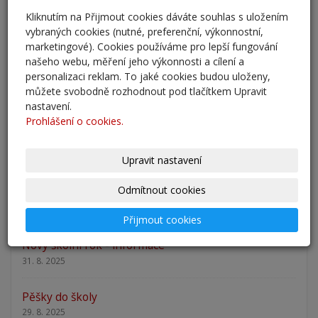
Kliknutím na Přijmout cookies dáváte souhlas s uložením
Přestup žáků do 6. ročníku na naši školu pro školní
vybraných cookies (nutné, preferenční, výkonnostní,
rok 2026/202
marketingové). Cookies používáme pro lepší fungování
25. 5. 2026
našeho webu, měření jeho výkonnosti a cílení a
personalizaci reklam. To jaké cookies budou uloženy,
Odlišná organizace školního roku 2025/2026
můžete svobodně rozhodnout pod tlačítkem Upravit
nastavení.
27. 2. 2026
Prohlášení o cookies.
Zápis 2026 - výsledky
23. 2. 2026
Upravit nastavení
Odmítnout cookies
Zápis 2026
14. 1. 2026
Přijmout cookies
Nový školní rok - informace
31. 8. 2025
Pěšky do školy
29. 8. 2025