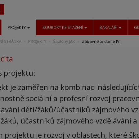
Hledat
PROJEKTY
SOUBORY KE STAŽENÍ
BAKALÁŘI
G
Í STRÁNKA
PROJEKTY
Šablony JAK
Zábavně to dáme IV.
cita
s projektu:
ekt je zaměřen na kombinaci následujícíc
nostně sociální a profesní rozvoj pracovn
lávání dětí/žáků/účastníků zájmového vzd
, žáků, účastníků zájmového vzdělávání a 
 projektu je rozvoj v oblastech, které ško