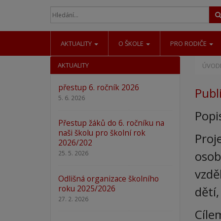
AKTUALITY
O ŠKOLE
PRO RODIČE
AKTUALITY
ÚVODN
přestup 6. ročník 2026
Publi
5. 6. 2026
Popi
Přestup žáků do 6. ročníku na
naši školu pro školní rok
Proj
2026/202
osob
25. 5. 2026
vzdě
Odlišná organizace školního
roku 2025/2026
dětí
27. 2. 2026
Cílem