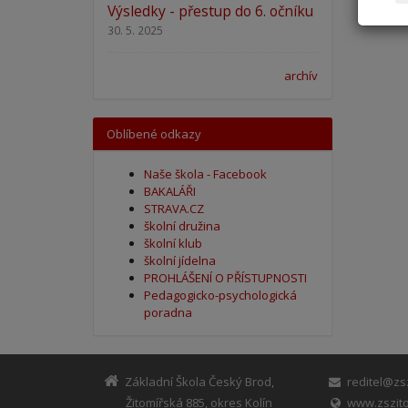
Výsledky - přestup do 6. očníku
30. 5. 2025
archív
Oblíbené odkazy
Naše škola - Facebook
BAKALÁŘI
STRAVA.CZ
školní družina
školní klub
školní jídelna
PROHLÁŠENÍ O PŘÍSTUPNOSTI
Pedagogicko-psychologická
poradna
Základní Škola Český Brod,
reditel@zsz
Žitomířská 885, okres Kolín
www.zszito