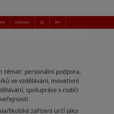
DPR
KONTAKT
ŠD
ŠPP
h témat: personální podpora,
íků ve vzdělávání, inovativní
ělávání, spolupráce s rodiči
veřejností
la/školské zařízení určí jako