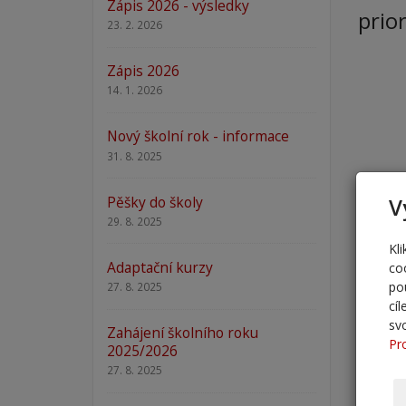
Zápis 2026 - výsledky
prio
23. 2. 2026
Zápis 2026
14. 1. 2026
Nový školní rok - informace
31. 8. 2025
Pěšky do školy
V
29. 8. 2025
Kl
Adaptační kurzy
co
po
27. 8. 2025
cí
sv
Zahájení školního roku
Pr
2025/2026
27. 8. 2025