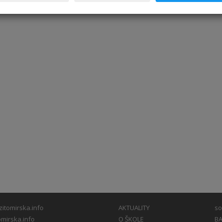
itomirska.info
AKTUALITY
so
mirska.info
O ŠKOLE
BA