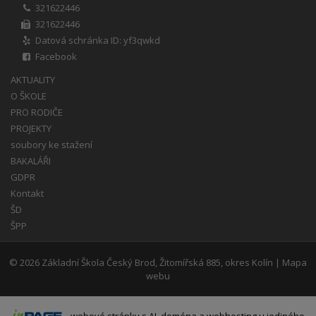
321622446
321622446
Datová schránka ID: yf3qwkd
Facebook
AKTUALITY
O ŠKOLE
PRO RODIČE
PROJEKTY
soubory ke stažení
BAKALÁŘI
GDPR
Kontakt
ŠD
ŠPP
© 2026
Základní Škola Český Brod, Žitomířská 885, okres Kolín
|
Mapa
webu