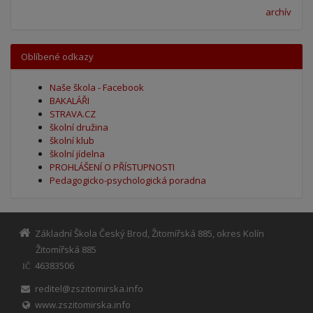
archív
Oblíbené odkazy
Naše škola - Facebook
BAKALÁŘI
STRAVA.CZ
školní družina
školní klub
školní jídelna
PROHLÁŠENÍ O PŘÍSTUPNOSTI
Pedagogicko-psychologická poradna
Základní Škola Český Brod, Žitomířská 885, okres Kolín
Žitomířská 885
46383506
IČ
reditel@zszitomirska.info
www.zszitomirska.info