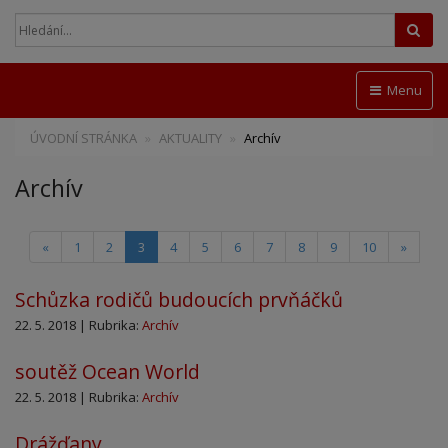
Hled
Menu
ÚVODNÍ STRÁNKA
AKTUALITY
Archív
Archív
(current)
«
1
2
3
4
5
6
7
8
9
10
»
Schůzka rodičů budoucích prvňáčků
22. 5. 2018 | Rubrika:
Archív
soutěž Ocean World
22. 5. 2018 | Rubrika:
Archív
Drážďany