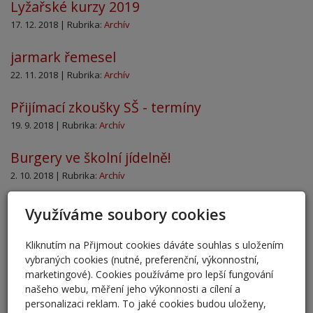
Lyžařské kurzy 2019
17. 12. 2018 | Rubrika:
Archív
jarmark řemesel
22. 11. 2018 | Rubrika:
Archív
Přijímací zkoušky SŠ - termíny
19. 9. 2018 | Rubrika:
Archív
Burgery ve školní jídelně!
2. 10. 2018 | Rubrika:
Archív
Jak vybrat vhodnou školu?
Využíváme soubory cookies
4. 10. 2018 | Rubrika:
Archív
Kliknutím na Přijmout cookies dáváte souhlas s uložením
Školní pokladna
vybraných cookies (nutné, preferenční, výkonnostní,
marketingové). Cookies používáme pro lepší fungování
31. 8. 2018 | Rubrika:
Archív
našeho webu, měření jeho výkonnosti a cílení a
personalizaci reklam. To jaké cookies budou uloženy,