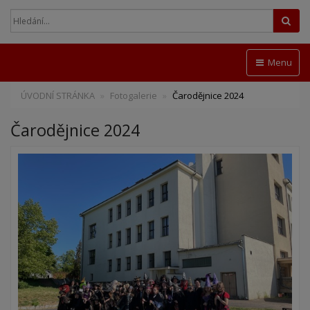
Hled
Menu
ÚVODNÍ STRÁNKA
Fotogalerie
Čarodějnice 2024
Čarodějnice 2024