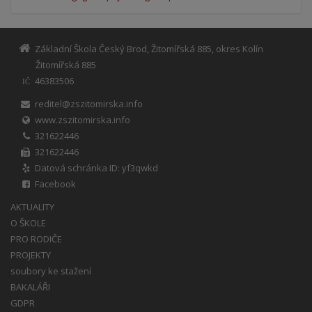
Základní Škola Český Brod, Žitomířská 885, okres Kolín
Žitomířská 885
46383506
IČ
reditel@zszitomirska.info
www.zszitomirska.info
321622446
321622446
Datová schránka ID: yf3qwkd
Facebook
AKTUALITY
O ŠKOLE
PRO RODIČE
PROJEKTY
soubory ke stažení
BAKALÁŘI
GDPR