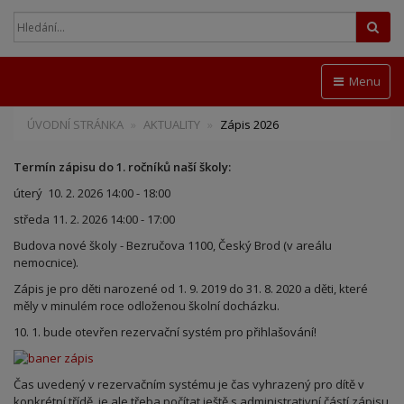
Hled
Menu
ÚVODNÍ STRÁNKA
AKTUALITY
Zápis 2026
Termín zápisu do 1. ročníků naší školy:
úterý 10. 2. 2026 14:00 - 18:00
středa 11. 2. 2026 14:00 - 17:00
Budova nové školy - Bezručova 1100, Český Brod (v areálu
nemocnice).
Zápis je pro děti narozené od 1. 9. 2019 do 31. 8. 2020 a děti, které
měly v minulém roce odloženou školní docházku.
10. 1. bude otevřen rezervační systém pro přihlašování!
Čas uvedený v rezervačním systému je čas vyhrazený pro dítě v
konkrétní třídě, je ale třeba počítat ještě s administrativní částí zápisu