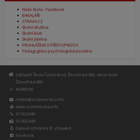
Naše škola - Facebook
BAKALÁŘI
STRAVA.CZ
školní družina
školní klub
školní jídelna
PROHLÁŠENÍ O PŘÍSTUPNOSTI
Pedagogicko-psychologická poradna
Základní Škola Český Brod, Žitomířská 885, okres Kolín
Žitomířská 885
46383506
IČ
reditel@zszitomirska.info
www.zszitomirska.info
321622446
321622446
Datová schránka ID: yf3qwkd
Facebook