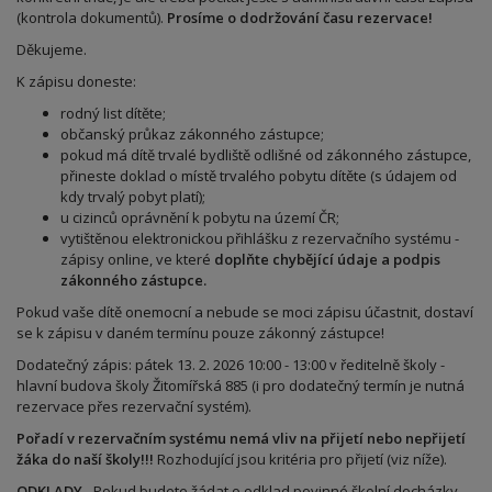
(kontrola dokumentů).
Prosíme o dodržování času rezervace!
Děkujeme.
K zápisu doneste:
rodný list dítěte;
občanský průkaz zákonného zástupce;
pokud má dítě trvalé bydliště odlišné od zákonného zástupce,
přineste doklad o místě trvalého pobytu dítěte (s údajem od
kdy trvalý pobyt platí);
u cizinců oprávnění k pobytu na území ČR;
vytištěnou elektronickou přihlášku z rezervačního systému -
zápisy online, ve které
doplňte chybějící údaje a podpis
zákonného zástupce.
Pokud vaše dítě onemocní a nebude se moci zápisu účastnit, dostaví
se k zápisu v daném termínu pouze zákonný zástupce!
Dodatečný zápis: pátek 13. 2. 2026 10:00 - 13:00 v ředitelně školy -
hlavní budova školy Žitomířská 885 (i pro dodatečný termín je nutná
rezervace přes rezervační systém).
Pořadí v rezervačním systému nemá vliv na přijetí nebo nepřijetí
žáka do naší školy!!!
Rozhodující jsou kritéria pro přijetí (viz níže).
ODKLADY
- Pokud budete žádat o odklad povinné školní docházky,