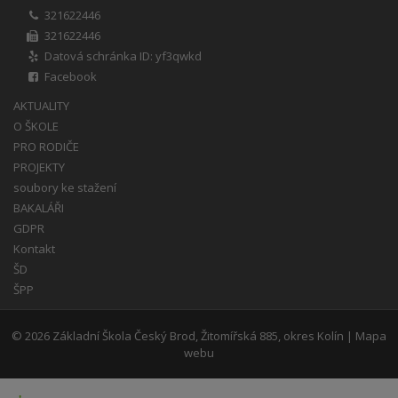
321622446
321622446
Datová schránka ID: yf3qwkd
Facebook
AKTUALITY
O ŠKOLE
PRO RODIČE
PROJEKTY
soubory ke stažení
BAKALÁŘI
GDPR
Kontakt
ŠD
ŠPP
© 2026
Základní Škola Český Brod, Žitomířská 885, okres Kolín
|
Mapa
webu