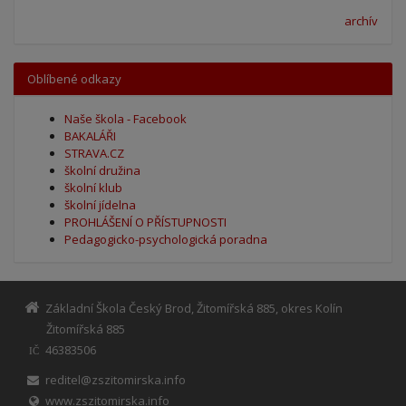
archív
Oblíbené odkazy
Naše škola - Facebook
BAKALÁŘI
STRAVA.CZ
školní družina
školní klub
školní jídelna
PROHLÁŠENÍ O PŘÍSTUPNOSTI
Pedagogicko-psychologická poradna
Základní Škola Český Brod, Žitomířská 885, okres Kolín
Žitomířská 885
46383506
IČ
reditel@zszitomirska.info
www.zszitomirska.info