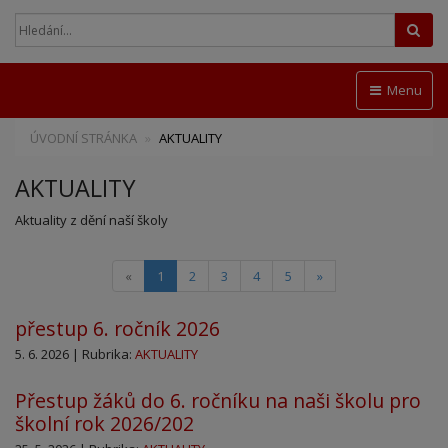
Hled
Menu
ÚVODNÍ STRÁNKA
AKTUALITY
AKTUALITY
Aktuality z dění naší školy
(current)
«
1
2
3
4
5
»
přestup 6. ročník 2026
5. 6. 2026 | Rubrika:
AKTUALITY
Přestup žáků do 6. ročníku na naši školu pro
školní rok 2026/202