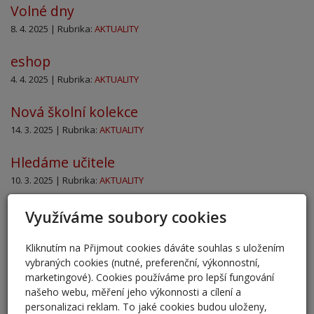
Volné dny
8. 4. 2025 | Rubrika:
AKTUALITY
eshop
4. 4. 2025 | Rubrika:
AKTUALITY
Nová školní kolekce
14. 3. 2025 | Rubrika:
AKTUALITY
Hledáme učitele
10. 3. 2025 | Rubrika:
AKTUALITY
Zápis 2025
Využíváme soubory cookies
28. 2. 2025 | Rubrika:
AKTUALITY
Kliknutím na Přijmout cookies dáváte souhlas s uložením
Desatero pro rodiče dětí předškolního věku
vybraných cookies (nutné, preferenční, výkonnostní,
marketingové). Cookies používáme pro lepší fungování
18. 2. 2025 | Rubrika:
AKTUALITY
našeho webu, měření jeho výkonnosti a cílení a
personalizaci reklam. To jaké cookies budou uloženy,