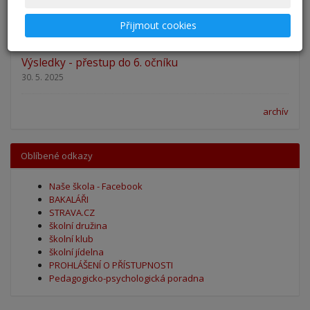
Zahájení školního roku 2025/2026
Přijmout cookies
27. 8. 2025
Výsledky - přestup do 6. očníku
30. 5. 2025
archív
Oblíbené odkazy
Naše škola - Facebook
BAKALÁŘI
STRAVA.CZ
školní družina
školní klub
školní jídelna
PROHLÁŠENÍ O PŘÍSTUPNOSTI
Pedagogicko-psychologická poradna