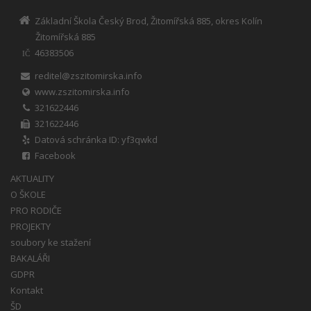
Základní Škola Český Brod, Žitomířská 885, okres Kolín
Žitomířská 885
46383506
IČ
reditel@zszitomirska.info
www.zszitomirska.info
321622446
321622446
Datová schránka ID: yf3qwkd
Facebook
AKTUALITY
O ŠKOLE
PRO RODIČE
PROJEKTY
soubory ke stažení
BAKALÁŘI
GDPR
Kontakt
ŠD