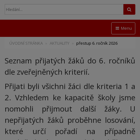
Hled
Menu
ÚVODNÍ STRÁNKA
AKTUALITY
přestup 6. ročník 2026
Seznam přijatých žáků do 6. ročníků
dle zveřejněných kriterií.
Přijati byli všichni žáci dle kriteria 1 a
2. Vzhledem ke kapacitě školy jsme
nomohli přijmout další žáky. U
nepřijatých žáků proběhne losování,
které určí pořadí na případně