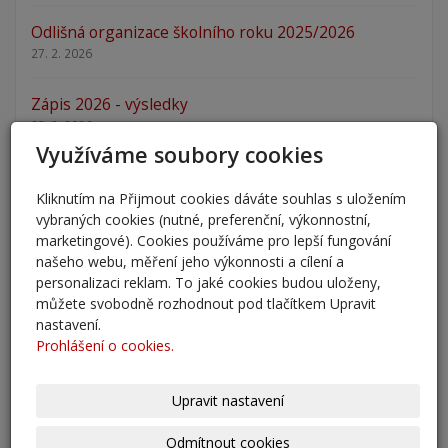
Odlišná organizace školního roku 2025/2026
27. 2. 2026
Zápis 2026 - výsledky
23. 2. 2026
Využíváme soubory cookies
Zápis 2026
Kliknutím na Přijmout cookies dáváte souhlas s uložením
14. 1. 2026
vybraných cookies (nutné, preferenční, výkonnostní,
marketingové). Cookies používáme pro lepší fungování
Nový školní rok - informace
našeho webu, měření jeho výkonnosti a cílení a
31. 8. 2025
personalizaci reklam. To jaké cookies budou uloženy,
můžete svobodně rozhodnout pod tlačítkem Upravit
Pěšky do školy
nastavení.
29. 8. 2025
Prohlášení o cookies.
Adaptační kurzy
Upravit nastavení
27. 8. 2025
Odmítnout cookies