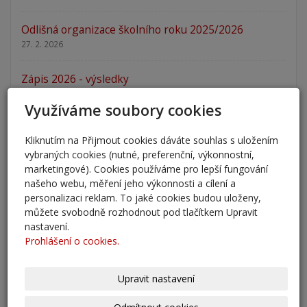
Odlišná organizace školního roku 2025/2026
27. 2. 2026
Zápis 2026 - výsledky
23. 2. 2026
Využíváme soubory cookies
Zápis 2026
Kliknutím na Přijmout cookies dáváte souhlas s uložením
14. 1. 2026
vybraných cookies (nutné, preferenční, výkonnostní,
marketingové). Cookies používáme pro lepší fungování
Nový školní rok - informace
našeho webu, měření jeho výkonnosti a cílení a
31. 8. 2025
personalizaci reklam. To jaké cookies budou uloženy,
můžete svobodně rozhodnout pod tlačítkem Upravit
nastavení.
Pěšky do školy
Prohlášení o cookies.
29. 8. 2025
Adaptační kurzy
Upravit nastavení
27. 8. 2025