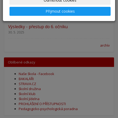
Odmítnout cookies
Zahájení školního roku 2025/2026
Přijmout cookies
27. 8. 2025
Výsledky - přestup do 6. očníku
30. 5. 2025
archív
Oblíbené odkazy
Naše škola - Facebook
BAKALÁŘI
STRAVA.CZ
školní družina
školní klub
školní jídelna
PROHLÁŠENÍ O PŘÍSTUPNOSTI
Pedagogicko-psychologická poradna