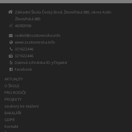
Základní Škola Český Brod, Žitomířská 885, okres Kolín
Žitomířská 885
46383506
IČ
reditel@zszitomirska.info
www.zszitomirska.info
321622446
321622446
Datová schránka ID: yf3qwkd
Facebook
AKTUALITY
O ŠKOLE
PRO RODIČE
PROJEKTY
soubory ke stažení
BAKALÁŘI
GDPR
Kontakt