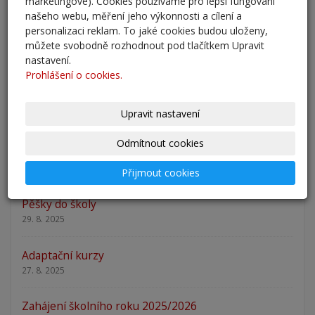
Odlišná organizace školního roku 2025/2026
marketingové). Cookies používáme pro lepší fungování
našeho webu, měření jeho výkonnosti a cílení a
27. 2. 2026
personalizaci reklam. To jaké cookies budou uloženy,
můžete svobodně rozhodnout pod tlačítkem Upravit
Zápis 2026 - výsledky
nastavení.
23. 2. 2026
Prohlášení o cookies.
Zápis 2026
Upravit nastavení
14. 1. 2026
Odmítnout cookies
Nový školní rok - informace
31. 8. 2025
Přijmout cookies
Pěšky do školy
29. 8. 2025
Adaptační kurzy
27. 8. 2025
Zahájení školního roku 2025/2026