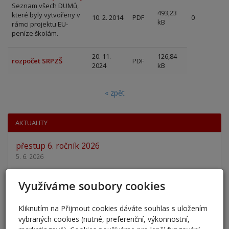
Seznam všech DUMů,
493,23
které byly vytvořeny v
10. 2. 2014
PDF
0
kB
rámci projektu EU-
peníze školám.
20. 11.
126,84
rozpočet SRPZŠ
PDF
2024
kB
« zpět
AKTUALITY
přestup 6. ročník 2026
5. 6. 2026
Přestup žáků do 6. ročníku na naši školu pro školní
Využíváme soubory cookies
rok 2026/202
25. 5. 2026
Kliknutím na Přijmout cookies dáváte souhlas s uložením
vybraných cookies (nutné, preferenční, výkonnostní,