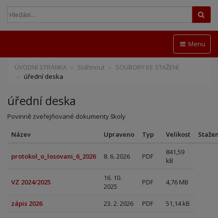
Hled
Menu
ÚVODNÍ STRÁNKA
Stáhnout
SOUBORY KE STAŽENÍ
úřední deska
úřední deska
Povinně zveřejňované dokumenty školy
Název
Upraveno
Typ
Velikost
Staže
841,59
protokol_o_losovani_6_2026
8. 6. 2026
PDF
kB
16. 10.
VZ 2024/2025
PDF
4,76 MB
2025
zápis 2026
23. 2. 2026
PDF
51,14 kB