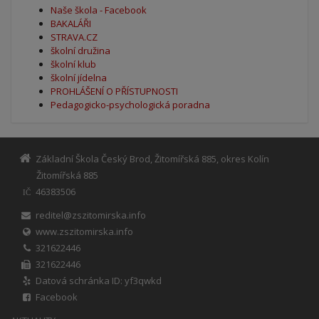
Naše škola - Facebook
BAKALÁŘI
STRAVA.CZ
školní družina
školní klub
školní jídelna
PROHLÁŠENÍ O PŘÍSTUPNOSTI
Pedagogicko-psychologická poradna
Základní Škola Český Brod, Žitomířská 885, okres Kolín
Žitomířská 885
46383506
IČ
reditel@zszitomirska.info
www.zszitomirska.info
321622446
321622446
Datová schránka ID: yf3qwkd
Facebook