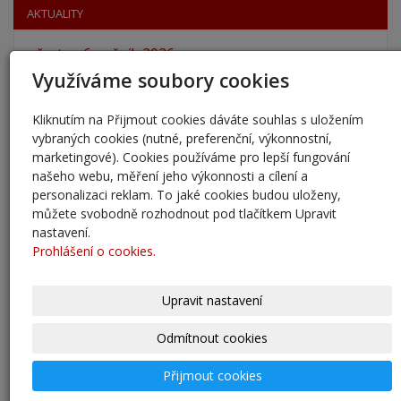
AKTUALITY
přestup 6. ročník 2026
5. 6. 2026
Využíváme soubory cookies
Přestup žáků do 6. ročníku na naši školu pro školní
Kliknutím na Přijmout cookies dáváte souhlas s uložením
rok 2026/202
vybraných cookies (nutné, preferenční, výkonnostní,
25. 5. 2026
marketingové). Cookies používáme pro lepší fungování
našeho webu, měření jeho výkonnosti a cílení a
personalizaci reklam. To jaké cookies budou uloženy,
Odlišná organizace školního roku 2025/2026
můžete svobodně rozhodnout pod tlačítkem Upravit
27. 2. 2026
nastavení.
Prohlášení o cookies.
Zápis 2026 - výsledky
23. 2. 2026
Upravit nastavení
Zápis 2026
Odmítnout cookies
14. 1. 2026
Přijmout cookies
Nový školní rok - informace