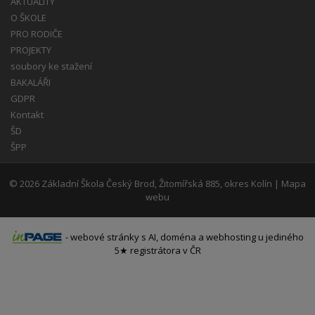
AKTUALITY
O ŠKOLE
PRO RODIČE
PROJEKTY
soubory ke stažení
BAKALÁŘI
GDPR
Kontakt
ŠD
ŠPP
© 2026
Základní Škola Český Brod, Žitomířská 885, okres Kolín
|
Mapa
webu
-
webové stránky
s AI,
doména
a
webhosting
u jediného
5★ registrátora v ČR