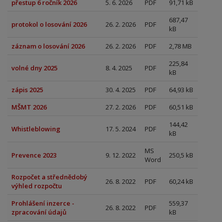
přestup 6 ročník 2026
5. 6. 2026
PDF
91,71 kB
687,47
protokol o losování 2026
26. 2. 2026
PDF
kB
záznam o losování 2026
26. 2. 2026
PDF
2,78 MB
225,84
volné dny 2025
8. 4. 2025
PDF
kB
zápis 2025
30. 4. 2025
PDF
64,93 kB
MŠMT 2026
27. 2. 2026
PDF
60,51 kB
144,42
Whistleblowing
17. 5. 2024
PDF
kB
MS
Prevence 2023
9. 12. 2022
250,5 kB
Word
Rozpočet a střednědobý
26. 8. 2022
PDF
60,24 kB
výhled rozpočtu
Prohlášení inzerce -
559,37
26. 8. 2022
PDF
zpracování údajů
kB