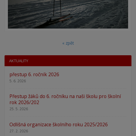
« zpět
AKTUALITY
přestup 6. ročník 2026
5. 6. 2026
Přestup žáků do 6. ročníku na naši školu pro školní
rok 2026/202
25. 5. 2026
Odlišná organizace školního roku 2025/2026
27. 2. 2026