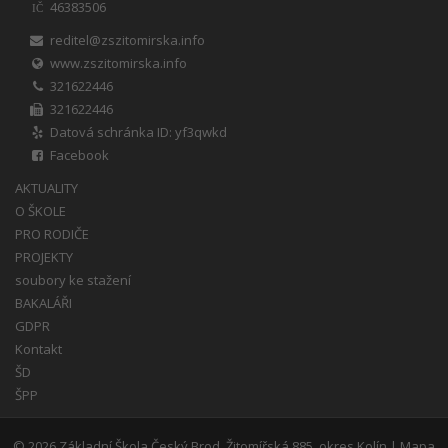
46383506
IČ
reditel@zszitomirska.info
www.zszitomirska.info
321622446
321622446
Datová schránka ID: yf3qwkd
Facebook
AKTUALITY
O ŠKOLE
PRO RODIČE
PROJEKTY
soubory ke stažení
BAKALÁŘI
GDPR
Kontakt
ŠD
ŠPP
© 2026
Základní Škola Český Brod, Žitomířská 885, okres Kolín
|
Mapa