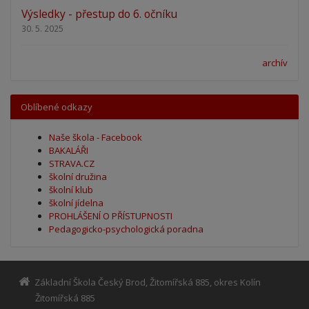
Výsledky - přestup do 6. očníku
30. 5. 2025
archív
Oblíbené odkazy
Naše škola - Facebook
BAKALÁŘI
STRAVA.CZ
školní družina
školní klub
školní jídelna
PROHLÁŠENÍ O PŘÍSTUPNOSTI
Pedagogicko-psychologická poradna
Základní Škola Český Brod, Žitomířská 885, okres Kolín
Žitomířská 885