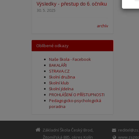
Výsledky - přestup do 6. očníku
30. 5. 2025
archív
Oblíbené odkazy
Naše škola - Facebook
BAKALÁŘI
STRAVA.CZ
školní družina
školní klub
školní jídelna
PROHLÁŠENÍ O PŘÍSTUPNOSTI
Pedagogicko-psychologická
poradna
Základní Škola Český Brod,
reditel@zsz
Žitomířská 885, okres Kolín
www.zszito