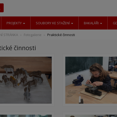
Hledat
PROJEKTY
SOUBORY KE STAŽENÍ
BAKALÁŘI
G
Í STRÁNKA
Fotogalerie
Praktické činnosti
ické činnosti