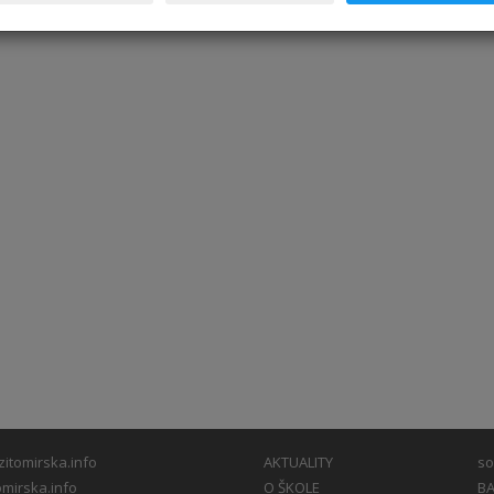
itomirska.info
AKTUALITY
so
mirska.info
O ŠKOLE
BA