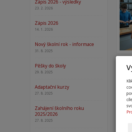
Zápis 2026 - výsledky
23. 2. 2026
Zápis 2026
14. 1. 2026
Nový školní rok - informace
31. 8. 2025
Pěšky do školy
V
29. 8. 2025
Kl
Adaptační kurzy
co
po
27. 8. 2025
cí
sv
Zahájení školního roku
Pr
2025/2026
27. 8. 2025