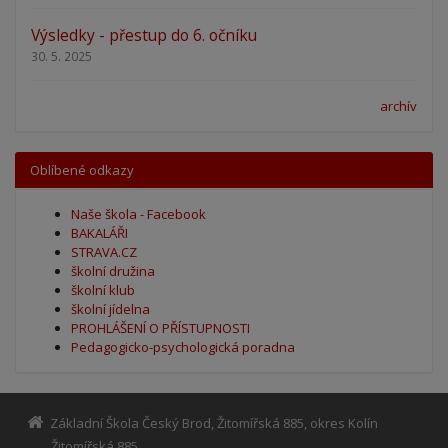
Výsledky - přestup do 6. očníku
30. 5. 2025
archív
Oblíbené odkazy
Naše škola - Facebook
BAKALÁŘI
STRAVA.CZ
školní družina
školní klub
školní jídelna
PROHLÁŠENÍ O PŘÍSTUPNOSTI
Pedagogicko-psychologická poradna
Základní Škola Český Brod, Žitomířská 885, okres Kolín
Žitomířská 885