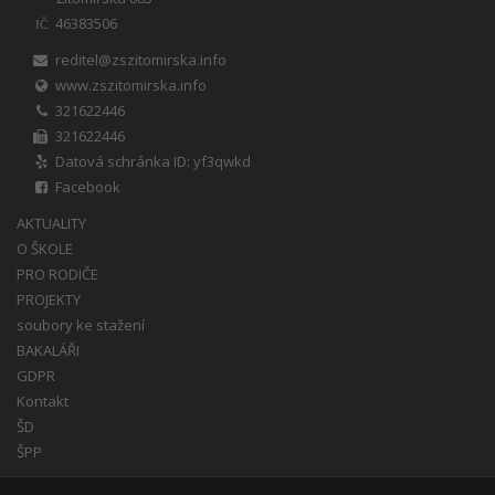
46383506
IČ
reditel@zszitomirska.info
www.zszitomirska.info
321622446
321622446
Datová schránka ID: yf3qwkd
Facebook
AKTUALITY
O ŠKOLE
PRO RODIČE
PROJEKTY
soubory ke stažení
BAKALÁŘI
GDPR
Kontakt
ŠD
ŠPP