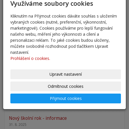
Využíváme soubory cookies
přestup 6. ročník 2026
5. 6. 2026
Kliknutím na Přijmout cookies dáváte souhlas s uložením
vybraných cookies (nutné, preferenční, výkonnostní,
marketingové). Cookies používáme pro lepší fungování
Přestup žáků do 6. ročníku na naši školu pro školní
našeho webu, měření jeho výkonnosti a cílení a
rok 2026/202
personalizaci reklam. To jaké cookies budou uloženy,
25. 5. 2026
můžete svobodně rozhodnout pod tlačítkem Upravit
nastavení.
Odlišná organizace školního roku 2025/2026
Prohlášení o cookies.
27. 2. 2026
Upravit nastavení
Zápis 2026 - výsledky
23. 2. 2026
Odmítnout cookies
Zápis 2026
Přijmout cookies
14. 1. 2026
Nový školní rok - informace
31. 8. 2025