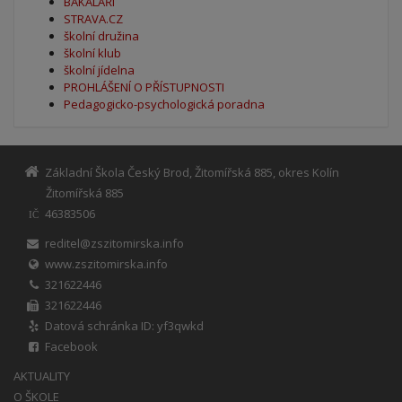
BAKALÁŘI
STRAVA.CZ
školní družina
školní klub
školní jídelna
PROHLÁŠENÍ O PŘÍSTUPNOSTI
Pedagogicko-psychologická poradna
Základní Škola Český Brod, Žitomířská 885, okres Kolín
Žitomířská 885
46383506
IČ
reditel@zszitomirska.info
www.zszitomirska.info
321622446
321622446
Datová schránka ID: yf3qwkd
Facebook
AKTUALITY
O ŠKOLE