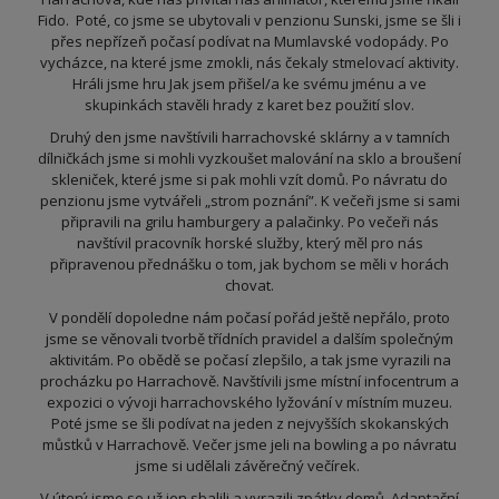
Fido. Poté, co jsme se ubytovali v penzionu Sunski, jsme se šli i
přes nepřízeň počasí podívat na Mumlavské vodopády. Po
vycházce, na které jsme zmokli, nás čekaly stmelovací aktivity.
Hráli jsme hru Jak jsem přišel/a ke svému jménu a ve
skupinkách stavěli hrady z karet bez použití slov.
Druhý den jsme navštívili harrachovské sklárny a v tamních
dílničkách jsme si mohli vyzkoušet malování na sklo a broušení
skleniček, které jsme si pak mohli vzít domů. Po návratu do
penzionu jsme vytvářeli „strom poznání”. K večeři jsme si sami
připravili na grilu hamburgery a palačinky. Po večeři nás
navštívil pracovník horské služby, který měl pro nás
připravenou přednášku o tom, jak bychom se měli v horách
chovat.
V pondělí dopoledne nám počasí pořád ještě nepřálo, proto
jsme se věnovali tvorbě třídních pravidel a dalším společným
aktivitám. Po obědě se počasí zlepšilo, a tak jsme vyrazili na
procházku po Harrachově. Navštívili jsme místní infocentrum a
expozici o vývoji harrachovského lyžování v místním muzeu.
Poté jsme se šli podívat na jeden z nejvyšších skokanských
můstků v Harrachově. Večer jsme jeli na bowling a po návratu
jsme si udělali závěrečný večírek.
V úterý jsme se už jen sbalili a vyrazili zpátky domů. Adaptační