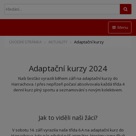
Hled
Menu
ÚVODNÍ STRÁNKA
AKTUALITY
Adaptační kurzy
Adaptační kurzy 2024
Naši šesťáci vyrazili během září na adaptační kurzy do
Harrachova. I přes nepřízeň počasí absolvovala každá třída 4
denní kurz plný sportu a seznamování s novým kolektivem.
Jak to viděli naši žáci?
V sobotu 14. září vyrazila naše třída 6.A na adaptační kurz do
Harrachova, kde nás přivítal náš animátor, kterému jsme říkali