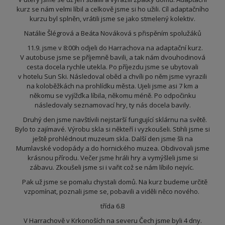
kurz se nám velmi líbil a celkově jsme si ho užili. Cíl adaptačního
kurzu byl splněn, vrátili jsme se jako stmelený kolektiv.
Natálie Šlégrová a Beáta Nováková s přispěním spolužáků
11.9. jsme v 8:00h odjeli do Harrachova na adaptační kurz.
V autobuse jsme se příjemně bavili, a tak nám dvouhodinová
cesta docela rychle utekla. Po příjezdu jsme se ubytovali
v hotelu Sun Ski. Následoval oběd a chvíli po něm jsme vyrazili
na koloběžkách na prohlídku města. Ujeli jsme asi 7 km a
někomu se vyjížďka líbila, někomu méně. Po odpočinku
následovaly seznamovací hry, ty nás docela bavily.
Druhý den jsme navštívili nejstarší fungující sklárnu na světě.
Bylo to zajímavé. Výrobu skla si někteří i vyzkoušeli. Stihli jsme si
ještě prohlédnout muzeum skla. Další den jsme šli na
Mumlavské vodopády a do hornického muzea. Obdivovali jsme
krásnou přírodu. Večer jsme hráli hry a vymýšleli jsme si
zábavu. Zkoušeli jsme si i vařit což se nám líbilo nejvíc.
Pak už jsme se pomalu chystali domů. Na kurz budeme určitě
vzpomínat, poznali jsme se, pobavili a viděli něco nového.
třída 6.B
V Harrachově v Krkonoších na severu Čech jsme byli 4 dny.