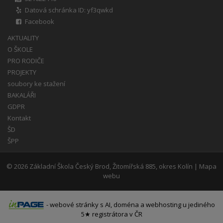
Datová schránka ID: yf3qwkd
Facebook
AKTUALITY
O ŠKOLE
PRO RODIČE
PROJEKTY
soubory ke stažení
BAKALÁŘI
GDPR
Kontakt
ŠD
ŠPP
© 2026
Základní Škola Český Brod, Žitomířská 885, okres Kolín
|
Mapa
webu
-
webové stránky
s AI,
doména
a
webhosting
u jediného
5★ registrátora v ČR