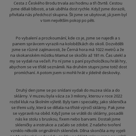
Cesta z Českého Brodu trvala asi hodinu a tři čtvrtě. Cestou
jsme dělali blbosti, a tak uběhla dost rychle. Když jsme dorazili,
přivítala nás předchozí skupina. Šli jsme se ubytovat, já jsem byl
v tom největším pokoji po pěti.
Po vybalení a prozkoumání, kde co je, jsme se najedli a s
panem správcem vyrazili na koloběžkách do okolí. Dozvěděli
jsme se různé zajímavosti, že Černá hora má 1022 metrů a že
na skokanském můstku Mamut se skočilo až 181 m. Čas utekl a
my se vydali na večeři. Po ní jsme s paní psycholožkou hráli hry,
abychom se ve třídě seznámili. Na druhém stupni jsme totiž dost
promíchaní. A potom jsem si mohli hrát v jídelně deskovky.
Druhý den jsme se po snídani vydali do muzea skla a do
sklárny. V muzeu byla váza za 3 miliony, kterou v roce 2022
rozbil kluk na školním výletě. Byly tam i speciality, jako sklenička
se třemi uzly, která se dělala na třísté výročí sklárny. Pak jsme
se vypravili na oběd. Když jsme se vrátili do sklárny, posadili
nás ke stolu s bruskou, fixem nebo barvami. Dostali jsme
skleničky a instrukce a začalo se zdobit. Z našeho tvoření
vzniklo několik originálních skleniček. Dílna skončila a my vyjeli