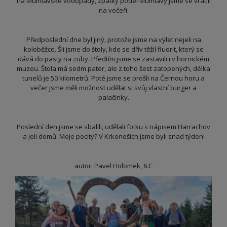
na Mumlavské vodopády, zpátky podél Mumlavy jsme se vrátili
na večeři.
Předposlední dne byl jiný, protože jsme na výlet nejeli na
koloběžce. Šli jsme do štoly, kde se dřív těžil fluorit, který se
dává do pasty na zuby. Předtím jsme se zastavili i v hornickém
muzeu. Štola má sedm pater, ale z toho šest zatopených, délka
tunelů je 50 kilometrů. Poté jsme se prošli na Černou horu a
večer jsme měli možnost udělat si svůj vlastní burger a
palačinky.
Poslední den jsme se sbalili, udělali fotku s nápisem Harrachov
a jeli domů. Moje pocity? V Krkonoších jsme byli snad týden!
autor: Pavel Holomek, 6.C