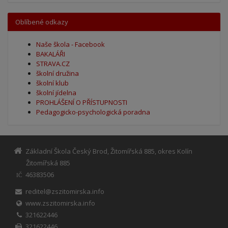
Oblíbené odkazy
Naše škola - Facebook
BAKALÁŘI
STRAVA.CZ
školní družina
školní klub
školní jídelna
PROHLÁŠENÍ O PŘÍSTUPNOSTI
Pedagogicko-psychologická poradna
Základní Škola Český Brod, Žitomířská 885, okres Kolín
Žitomířská 885
46383506
IČ
reditel@zszitomirska.info
www.zszitomirska.info
321622446
321622446