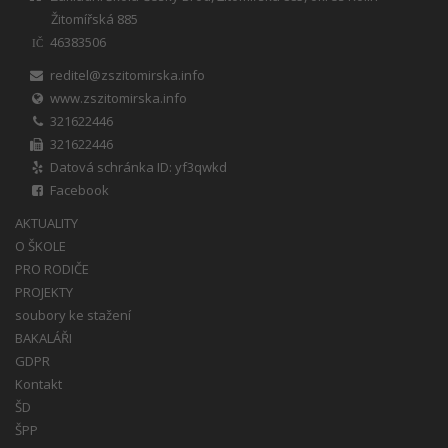
Žitomířská 885
46383506
IČ
reditel@zszitomirska.info
www.zszitomirska.info
321622446
321622446
Datová schránka ID: yf3qwkd
Facebook
AKTUALITY
O ŠKOLE
PRO RODIČE
PROJEKTY
soubory ke stažení
BAKALÁŘI
GDPR
Kontakt
ŠD
ŠPP