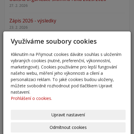
27. 2. 2026
Zápis 2026 - výsledky
23. 2. 2026
Využíváme soubory cookies
Zápis 2026
14. 1. 2026
Kliknutím na Přijmout cookies dáváte souhlas s uložením
vybraných cookies (nutné, preferenční, výkonnostní,
Nový školní rok - informace
marketingové). Cookies používáme pro lepší fungování
31. 8. 2025
našeho webu, měření jeho výkonnosti a cílení a
personalizaci reklam. To jaké cookies budou uloženy,
Pěšky do školy
můžete svobodně rozhodnout pod tlačítkem Upravit
nastavení.
29. 8. 2025
Prohlášení o cookies.
Adaptační kurzy
27. 8. 2025
Upravit nastavení
Odmítnout cookies
Zahájení školního roku 2025/2026