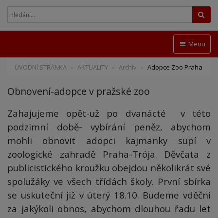
Hled
Menu
ÚVODNÍ STRÁNKA
AKTUALITY
Archív
Adopce Zoo Praha
Obnovení-adopce v pražské zoo
Zahajujeme opět-už po dvanácté v této
podzimní době- vybírání peněz, abychom
mohli obnovit adopci kajmanky supí v
zoologické zahradě Praha-Trója. Děvčata z
publicistického
kroužku obejdou několikrát své
spolužáky ve všech třídách školy. První sbírka
se uskuteční již v úterý 18.10. Budeme vděčni
za jakýkoli obnos, abychom dlouhou řadu let