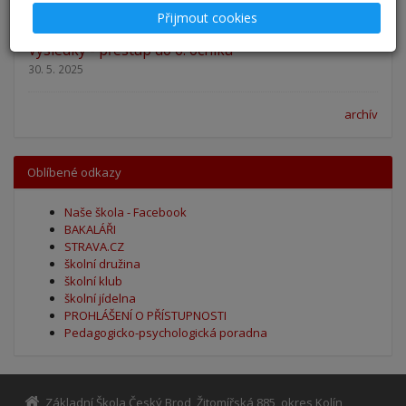
27. 8. 2025
Přijmout cookies
Výsledky - přestup do 6. očníku
30. 5. 2025
archív
Oblíbené odkazy
Naše škola - Facebook
BAKALÁŘI
STRAVA.CZ
školní družina
školní klub
školní jídelna
PROHLÁŠENÍ O PŘÍSTUPNOSTI
Pedagogicko-psychologická poradna
Základní Škola Český Brod, Žitomířská 885, okres Kolín