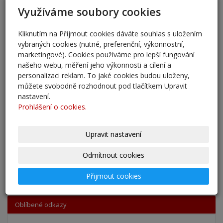
31. 8. 2025
Využíváme soubory cookies
Pěšky do školy
Kliknutím na Přijmout cookies dáváte souhlas s uložením
29. 8. 2025
vybraných cookies (nutné, preferenční, výkonnostní,
marketingové). Cookies používáme pro lepší fungování
Adaptační kurzy
našeho webu, měření jeho výkonnosti a cílení a
personalizaci reklam. To jaké cookies budou uloženy,
27. 8. 2025
můžete svobodně rozhodnout pod tlačítkem Upravit
nastavení.
Zahájení školního roku 2025/2026
Prohlášení o cookies.
27. 8. 2025
Upravit nastavení
Výsledky - přestup do 6. očníku
30. 5. 2025
Odmítnout cookies
archív
Přijmout cookies
Oblíbené odkazy