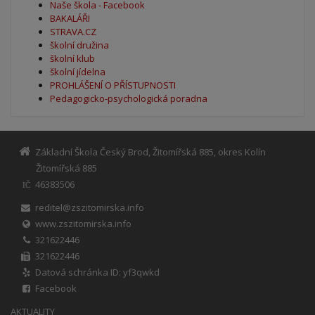
Naše škola - Facebook
BAKALÁŘI
STRAVA.CZ
školní družina
školní klub
školní jídelna
PROHLÁŠENÍ O PŘÍSTUPNOSTI
Pedagogicko-psychologická poradna
Základní Škola Český Brod, Žitomířská 885, okres Kolín
Žitomířská 885
46383506
IČ
reditel@zszitomirska.info
www.zszitomirska.info
321622446
321622446
Datová schránka ID: yf3qwkd
Facebook
AKTUALITY