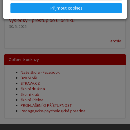
27. 8. 2025
Přijmout cookies
Výsledky - přestup do 6. očníku
30. 5. 2025
archív
Oblíbené odkazy
Naše škola - Facebook
BAKALÁŘI
STRAVA.CZ
školní družina
školní klub
školní jídelna
PROHLÁŠENÍ O PŘÍSTUPNOSTI
Pedagogicko-psychologická poradna