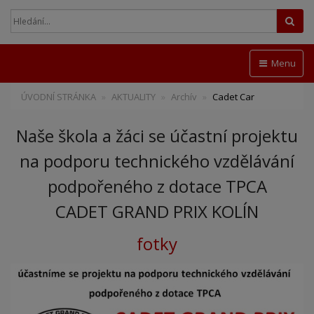
Hled
Menu
ÚVODNÍ STRÁNKA
AKTUALITY
Archív
Cadet Car
Naše škola a žáci se účastní projektu
na podporu technického vzdělávání
podpořeného z dotace TPCA
CADET GRAND PRIX KOLÍN
fotky