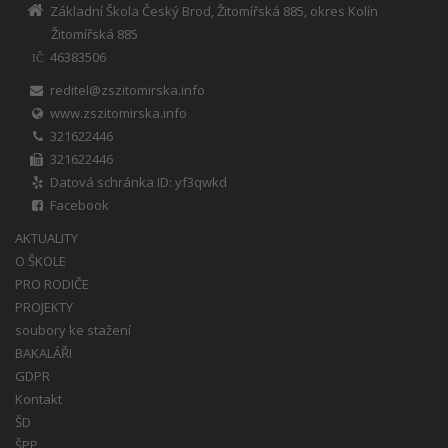
Základní Škola Český Brod, Žitomířská 885, okres Kolín
Žitomířská 885
46383506
IČ
reditel@zszitomirska.info
www.zszitomirska.info
321622446
321622446
Datová schránka ID: yf3qwkd
Facebook
AKTUALITY
O ŠKOLE
PRO RODIČE
PROJEKTY
soubory ke stažení
BAKALÁŘI
GDPR
Kontakt
ŠD
ŠPP