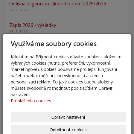
Odlišná organizace školního roku 2025/2026
27. 2. 2026
Zápis 2026 - výsledky
23. 2. 2026
Využíváme soubory cookies
Zápis 2026
14. 1. 2026
Kliknutím na Přijmout cookies dáváte souhlas s uložením
vybraných cookies (nutné, preferenční, výkonnostní,
Nový školní rok - informace
marketingové). Cookies používáme pro lepší fungování
31. 8. 2025
našeho webu, měření jeho výkonnosti a cílení a
personalizaci reklam. To jaké cookies budou uloženy,
můžete svobodně rozhodnout pod tlačítkem Upravit
Pěšky do školy
nastavení.
29. 8. 2025
Prohlášení o cookies.
Adaptační kurzy
Upravit nastavení
27. 8. 2025
Odmítnout cookies
Zahájení školního roku 2025/2026