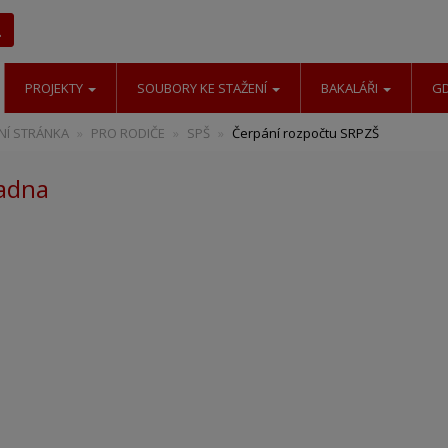
Hledat
PROJEKTY
SOUBORY KE STAŽENÍ
BAKALÁŘI
G
Í STRÁNKA
PRO RODIČE
SPŠ
Čerpání rozpočtu SRPZŠ
adna