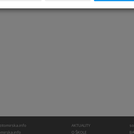
itomirska.info
AKTUALITY
so
mirska.info
O ŠKOLE
BA