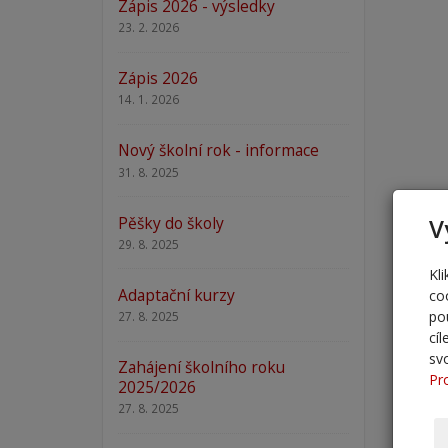
Zápis 2026 - výsledky
23. 2. 2026
Zápis 2026
14. 1. 2026
Nový školní rok - informace
31. 8. 2025
Pěšky do školy
V
29. 8. 2025
Kl
Adaptační kurzy
co
po
27. 8. 2025
cí
sv
Zahájení školního roku
Pr
2025/2026
27. 8. 2025