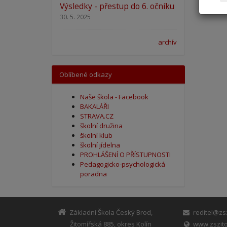
Výsledky - přestup do 6. očníku
30. 5. 2025
archív
Oblíbené odkazy
Naše škola - Facebook
BAKALÁŘI
STRAVA.CZ
školní družina
školní klub
školní jídelna
PROHLÁŠENÍ O PŘÍSTUPNOSTI
Pedagogicko-psychologická
poradna
Základní Škola Český Brod,
reditel@zsz
Žitomířská 885, okres Kolín
www.zszito