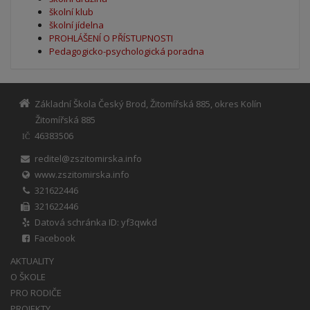
školní klub
školní jídelna
PROHLÁŠENÍ O PŘÍSTUPNOSTI
Pedagogicko-psychologická poradna
Základní Škola Český Brod, Žitomířská 885, okres Kolín
Žitomířská 885
46383506
IČ
reditel@zszitomirska.info
www.zszitomirska.info
321622446
321622446
Datová schránka ID: yf3qwkd
Facebook
AKTUALITY
O ŠKOLE
PRO RODIČE
PROJEKTY