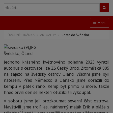
Hled
Menu
ÚVODNÍ STRÁNKA
AKTUALITY
Cesta do Švédska
Švédsko, Öland
Jednoho krásného květnového poledne 2023 vyrazil
autobus s cestovateli ze ZŠ Český Brod, Žitomířská 885
na zájezd na švédský ostrov Öland. Všichni jsme byli
natěšení. Přes Německo a Dánsko jsme dorazili do
kempu v pátek ráno. Kemp byl přímo u moře, takže
hned první den se někteří otužilci šli vykoupat.
V sobotu jsme jeli prozkoumat severní část ostrova.
Navštívili jsme trolí les, nádherný maják Erik a pláže s