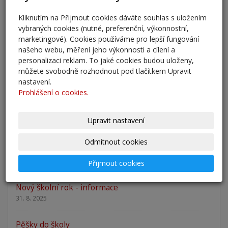
5. 6. 2026
Kliknutím na Přijmout cookies dáváte souhlas s uložením
vybraných cookies (nutné, preferenční, výkonnostní,
Přestup žáků do 6. ročníku na naši školu pro školní
marketingové). Cookies používáme pro lepší fungování
rok 2026/202
našeho webu, měření jeho výkonnosti a cílení a
25. 5. 2026
personalizaci reklam. To jaké cookies budou uloženy,
můžete svobodně rozhodnout pod tlačítkem Upravit
Odlišná organizace školního roku 2025/2026
nastavení.
27. 2. 2026
Prohlášení o cookies.
Zápis 2026 - výsledky
Upravit nastavení
23. 2. 2026
Odmítnout cookies
Zápis 2026
14. 1. 2026
Přijmout cookies
Nový školní rok - informace
31. 8. 2025
Pěšky do školy