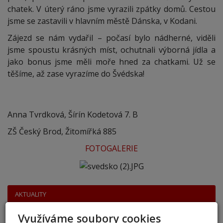
chatek. V úterý ráno jsme vyrazili zpátky domů. Cestou
jsme se zastavili v hlavním městě Dánska, v Kodani.
Zájezd se nám vydařil – počasí bylo nádherné, viděli
jsme spoustu krásných míst, ochutnali výborná jídla a
jako bonus jsme měli moře hned za chatkami. Už se
těšíme, až zase vyrazíme do Švédska!
Anna Tvrdková, Šírín Kodetová 7. B
ZŠ Český Brod, Žitomířká 885
FOTOGALERIE
AKTUALITY
přestup 6. ročník 2026
Využíváme soubory cookies