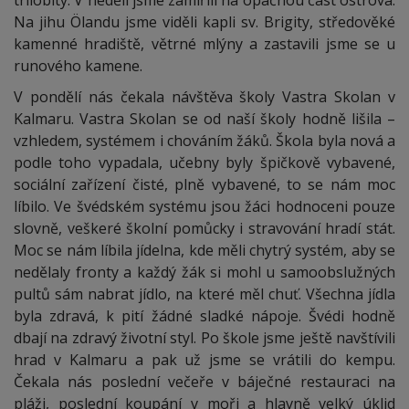
trilobity. V neděli jsme zamířili na opačnou část ostrova.
Na jihu Ölandu jsme viděli kapli sv. Brigity, středověké
kamenné hradiště, větrné mlýny a zastavili jsme se u
runového kamene.
V pondělí nás čekala návštěva školy Vastra Skolan v
Kalmaru. Vastra Skolan se od naší školy hodně lišila –
vzhledem, systémem i chováním žáků. Škola byla nová a
podle toho vypadala, učebny byly špičkově vybavené,
sociální zařízení čisté, plně vybavené, to se nám moc
líbilo. Ve švédském systému jsou žáci hodnoceni pouze
slovně, veškeré školní pomůcky i stravování hradí stát.
Moc se nám líbila jídelna, kde měli chytrý systém, aby se
nedělaly fronty a každý žák si mohl u samoobslužných
pultů sám nabrat jídlo, na které měl chuť. Všechna jídla
byla zdravá, k pití žádné sladké nápoje. Švédi hodně
dbají na zdravý životní styl. Po škole jsme ještě navštívili
hrad v Kalmaru a pak už jsme se vrátili do kempu.
Čekala nás poslední večeře v báječné restauraci na
pláži, poslední koupání v moři a hlavně velký úklid