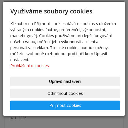
Využíváme soubory cookies
AKTUALITY
přestup 6. ročník 2026
Kliknutím na Přijmout cookies dáváte souhlas s uložením
vybraných cookies (nutné, preferenční, výkonnostní,
5. 6. 2026
marketingové). Cookies používáme pro lepší fungování
našeho webu, měření jeho výkonnosti a cílení a
Přestup žáků do 6. ročníku na naši školu pro školní
personalizaci reklam. To jaké cookies budou uloženy,
rok 2026/202
můžete svobodně rozhodnout pod tlačítkem Upravit
25. 5. 2026
nastavení.
Prohlášení o cookies.
Odlišná organizace školního roku 2025/2026
27. 2. 2026
Upravit nastavení
Zápis 2026 - výsledky
Odmítnout cookies
23. 2. 2026
Přijmout cookies
Zápis 2026
14. 1. 2026