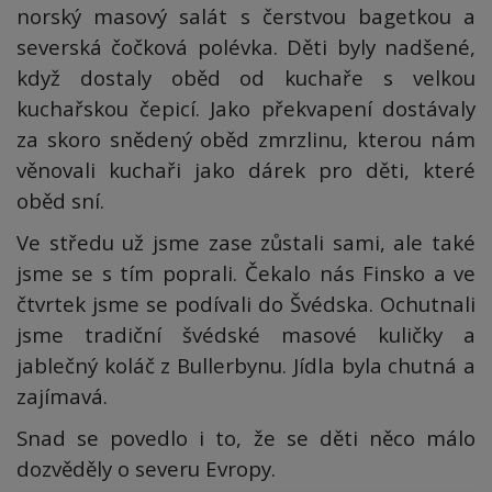
norský masový salát s čerstvou bagetkou a
severská čočková polévka. Děti byly nadšené,
když dostaly oběd od kuchaře s velkou
kuchařskou čepicí. Jako překvapení dostávaly
za skoro snědený oběd zmrzlinu, kterou nám
věnovali kuchaři jako dárek pro děti, které
oběd sní.
Ve středu už jsme zase zůstali sami, ale také
jsme se s tím poprali. Čekalo nás Finsko a ve
čtvrtek jsme se podívali do Švédska. Ochutnali
jsme tradiční švédské masové kuličky a
jablečný koláč z Bullerbynu. Jídla byla chutná a
zajímavá.
Snad se povedlo i to, že se děti něco málo
dozvěděly o severu Evropy.