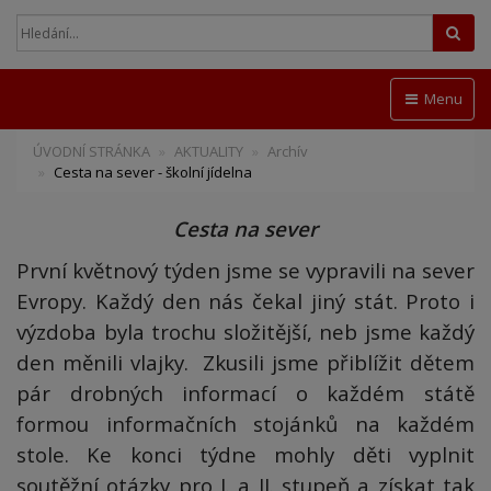
Hled
Menu
ÚVODNÍ STRÁNKA
AKTUALITY
Archív
Cesta na sever - školní jídelna
Cesta na sever
První květnový týden jsme se vypravili na sever
Evropy. Každý den nás čekal jiný stát. Proto i
výzdoba byla trochu složitější, neb jsme každý
den měnili vlajky. Zkusili jsme přiblížit dětem
pár drobných informací o každém státě
formou informačních stojánků na každém
stole. Ke konci týdne mohly děti vyplnit
soutěžní otázky pro I. a II. stupeň a získat tak