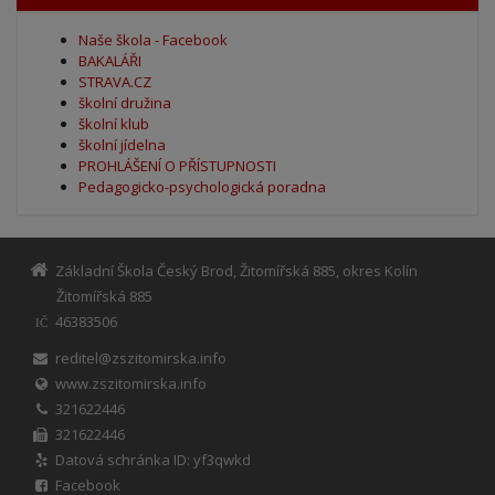
Naše škola - Facebook
BAKALÁŘI
STRAVA.CZ
školní družina
školní klub
školní jídelna
PROHLÁŠENÍ O PŘÍSTUPNOSTI
Pedagogicko-psychologická poradna
Základní Škola Český Brod, Žitomířská 885, okres Kolín
Žitomířská 885
46383506
IČ
reditel@zszitomirska.info
www.zszitomirska.info
321622446
321622446
Datová schránka ID: yf3qwkd
Facebook