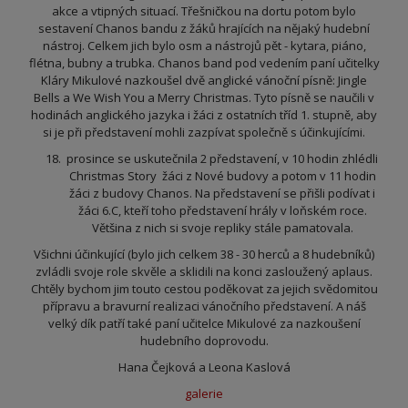
akce a vtipných situací. Třešničkou na dortu potom bylo
sestavení Chanos bandu z žáků hrajících na nějaký hudební
nástroj. Celkem jich bylo osm a nástrojů pět - kytara, piáno,
flétna, bubny a trubka. Chanos band pod vedením paní učitelky
Kláry Mikulové nazkoušel dvě anglické vánoční písně: Jingle
Bells a We Wish You a Merry Christmas. Tyto písně se naučili v
hodinách anglického jazyka i žáci z ostatních tříd 1. stupně, aby
si je při představení mohli zazpívat společně s účinkujícími.
prosince se uskutečnila 2 představení, v 10 hodin zhlédli
Christmas Story žáci z Nové budovy a potom v 11 hodin
žáci z budovy Chanos. Na představení se přišli podívat i
žáci 6.C, kteří toho představení hrály v loňském roce.
Většina z nich si svoje repliky stále pamatovala.
Všichni účinkující (bylo jich celkem 38 - 30 herců a 8 hudebníků)
zvládli svoje role skvěle a sklidili na konci zasloužený aplaus.
Chtěly bychom jim touto cestou poděkovat za jejich svědomitou
přípravu a bravurní realizaci vánočního představení. A náš
velký dík patří také paní učitelce Mikulové za nazkoušení
hudebního doprovodu.
Hana Čejková a
Leona Kaslová
galerie