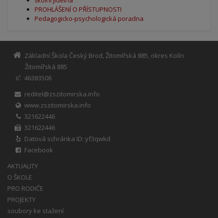
PROHLÁŠENÍ O PŘÍSTUPNOSTI
Pedagogicko-psychologická poradna
Základní Škola Český Brod, Žitomířská 885, okres Kolín
Žitomířská 885
46383506
IČ
reditel@zszitomirska.info
www.zszitomirska.info
321622446
321622446
Datová schránka ID: yf3qwkd
Facebook
AKTUALITY
O ŠKOLE
PRO RODIČE
PROJEKTY
soubory ke stažení