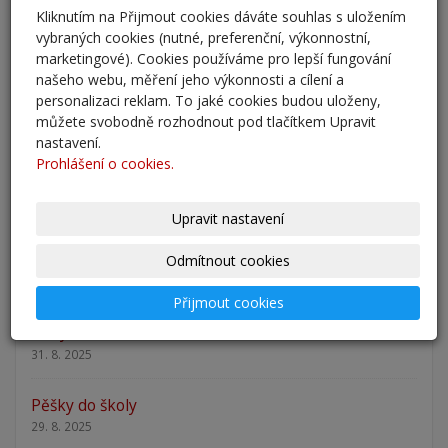
Kliknutím na Přijmout cookies dáváte souhlas s uložením
Přestup žáků do 6. ročníku na naši školu pro školní
vybraných cookies (nutné, preferenční, výkonnostní,
rok 2026/202
marketingové). Cookies používáme pro lepší fungování
25. 5. 2026
našeho webu, měření jeho výkonnosti a cílení a
personalizaci reklam. To jaké cookies budou uloženy,
Odlišná organizace školního roku 2025/2026
můžete svobodně rozhodnout pod tlačítkem Upravit
27. 2. 2026
nastavení.
Prohlášení o cookies.
Zápis 2026 - výsledky
23. 2. 2026
Upravit nastavení
Zápis 2026
Odmítnout cookies
14. 1. 2026
Přijmout cookies
Nový školní rok - informace
31. 8. 2025
Pěšky do školy
29. 8. 2025