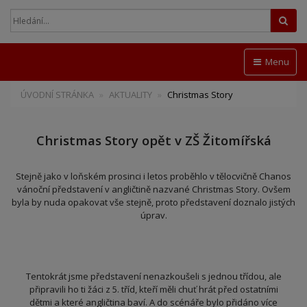
Hled
Menu
ÚVODNÍ STRÁNKA
AKTUALITY
Christmas Story
Christmas Story opět v ZŠ Žitomířská
Stejně jako v loňském prosinci i letos proběhlo v tělocvičně Chanos
vánoční představení v angličtině nazvané Christmas Story. Ovšem
byla by nuda opakovat vše stejně, proto představení doznalo jistých
úprav.
Tentokrát jsme představení nenazkoušeli s jednou třídou, ale
připravili ho ti žáci z 5. tříd, kteří měli chuť hrát před ostatními
dětmi a které angličtina baví. A do scénáře bylo přidáno více