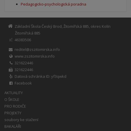
Pedagogicko-psychologická poradna
Základní Škola Český Brod, Žitomířská 885, okres Kolín
Žitomířská 885
46383506
IČ
reditel@zszitomirska.info
www.zszitomirska.info
321622446
321622446
Datová schránka ID: yf3qwkd
Facebook
AKTUALITY
O ŠKOLE
PRO RODIČE
PROJEKTY
soubory ke stažení
BAKALÁŘI