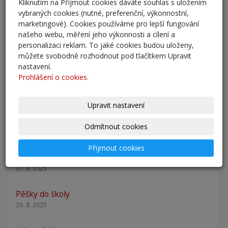
Kliknutím na Přijmout cookies dáváte souhlas s uložením
rok 2026/202
vybraných cookies (nutné, preferenční, výkonnostní,
25. 5. 2026
marketingové). Cookies používáme pro lepší fungování
našeho webu, měření jeho výkonnosti a cílení a
personalizaci reklam. To jaké cookies budou uloženy,
Odlišná organizace školního roku 2025/2026
můžete svobodně rozhodnout pod tlačítkem Upravit
27. 2. 2026
nastavení.
Prohlášení o cookies.
Zápis 2026 - výsledky
23. 2. 2026
Upravit nastavení
Zápis 2026
Odmítnout cookies
14. 1. 2026
Přijmout cookies
Nový školní rok - informace
31. 8. 2025
Pěšky do školy
29. 8. 2025