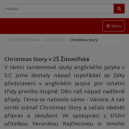
Hled
Menu
ÚVODNÍ STRÁNKA
AKTUALITY
Christmas Story
Christmas Story v ZŠ Žitomířská
V rámci tandemové výuky anglického jazyka v
5.C jsme dostaly nápad uspořádat se žáky
představení v anglickém jazyce pro ostatní
třídy prvního stupně. Děti náš nápad nadšeně
přijaly. Téma se nabízelo samo - Vánoce. A tak
vznikl scénář Christmas Story a začalo období
příprav a zkoušení. Ve spolupráci s třídní
učitelkou Veronikou Rajčincovou si mnoho