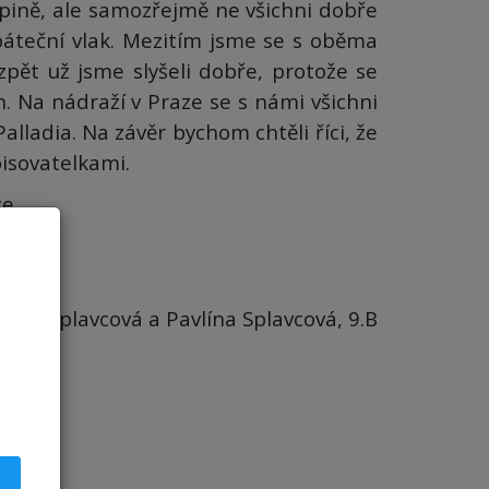
upině, ale samozřejmě ne všichni dobře
páteční vlak. Mezitím jsme se s oběma
zpět už jsme slyšeli dobře, protože se
on. Na nádraží v Praze se s námi všichni
Palladia.
Na závěr bychom chtěli říci, že
pisovatelkami.
e.
tina Splavcová a
Pavlína Splavcová, 9.B