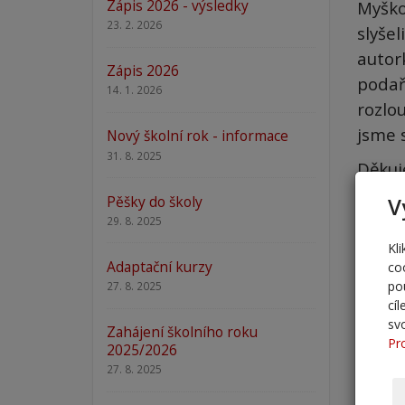
Zápis 2026 - výsledky
Myško
23. 2. 2026
slyšel
autor
Zápis 2026
podaři
14. 1. 2026
rozlou
jsme s
Nový školní rok - informace
31. 8. 2025
Děkuj
Pěšky do školy
V
29. 8. 2025
Kl
Adaptační kurzy
co
po
27. 8. 2025
cí
sv
Zahájení školního roku
Pr
2025/2026
27. 8. 2025