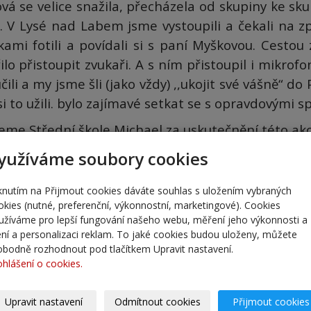
vá se velice snažila, přecházela od skupiny ke sk
i.
V Lysé nad Labem jsme vystoupili a čekali na z
kami fotili a povídali si s paní Myškovou.
Cestou 
lo přistoupit zvukaři. A s ním přistoupil i mikrof
čili a my jsme šli (jako vždy) ,,ukojit své vášně“ do 
i to užili. bylo zajímavé setkat se s opravdovými s
eme Střední škole Michael za uskutečnění této akc
yužíváme soubory cookies
iknutím na Přijmout cookies dáváte souhlas s uložením vybraných
Mar
okies (nutné, preferenční, výkonnostní, marketingové). Cookies
užíváme pro lepší fungování našeho webu, měření jeho výkonnosti a
lení a personalizaci reklam. To jaké cookies budou uloženy, můžete
obodně rozhodnout pod tlačítkem Upravit nastavení.
ohlášení o cookies.
Upravit nastavení
Odmítnout cookies
Přijmout cookies