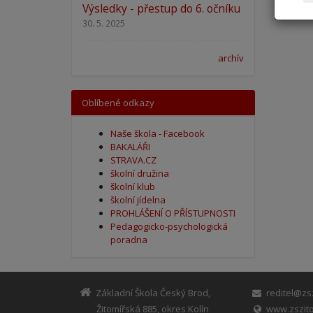
Výsledky - přestup do 6. očníku
30. 5. 2025
archív
Oblíbené odkazy
Naše škola - Facebook
BAKALÁŘI
STRAVA.CZ
školní družina
školní klub
školní jídelna
PROHLÁŠENÍ O PŘÍSTUPNOSTI
Pedagogicko-psychologická
poradna
Základní Škola Český Brod,
reditel@zsz
Žitomířská 885, okres Kolín
www.zszito