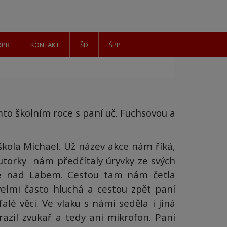
DPR
KONTAKT
ŠD
ŠPP
omto školním roce s paní uč. Fuchsovou a
škola Michael. Už název akce nám říká,
torky nám předčítaly úryvky ze svých
sé nad Labem. Cestou tam nám četla
 velmi často hluchá a cestou zpět paní
alé věci. Ve vlaku s námi seděla i jiná
azil zvukař a tedy ani mikrofon. Paní