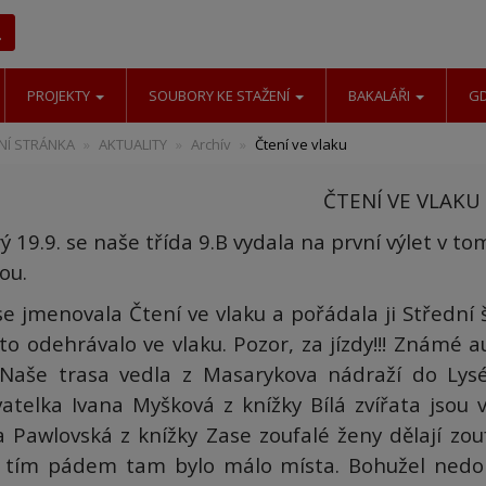
Hledat
PROJEKTY
SOUBORY KE STAŽENÍ
BAKALÁŘI
G
Í STRÁNKA
AKTUALITY
Archív
Čtení ve vlaku
ČTENÍ VE VLAKU
ý 19.9. se naše třída 9.B vydala na první výlet v t
ou.
se jmenovala Čtení ve vlaku a pořádala ji Střední 
to odehrávalo ve vlaku. Pozor, za jízdy!!!
Známé au
 Naše trasa vedla z Masarykova nádraží do Ly
vatelka Ivana Myšková z knížky Bílá zvířata jsou
a Pawlovská z knížky Zase zoufalé ženy dělají zouf
, tím pádem tam bylo málo místa.
Bohužel nedor