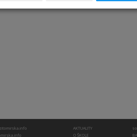
itomirska.info
AKTUALITY
so
mirska.info
O ŠKOLE
BA