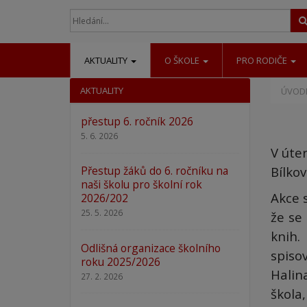
AKTUALITY
O ŠKOLE
PRO RODIČE
AKTUALITY
ÚVODN
přestup 6. ročník 2026
5. 6. 2026
V úter
Bílkov
Přestup žáků do 6. ročníku na
naši školu pro školní rok
Akce 
2026/202
25. 5. 2026
že se 
knih.
Odlišná organizace školního
spiso
roku 2025/2026
Halin
27. 2. 2026
škola