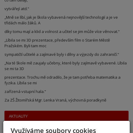
co tam dělají,
vytvářejí atd.“
„Mně se líbí, jak je škola vybavená nejnovější technologií a je ve
třídách málo žáků. A
díky tomu mají a klid a volnost a učitel se jim může více věnovat.“
„Líbila se mi 3D prezentace, především film o Starém Městě
Pražském. Byli tam moc
sympatičtí učitelé a zajímavé byly i dílny a výjezdy do zahraničí.“
„Na té škole mě zaujaly učebny, které byly zajímavě vybavené. Líbila
se mi ta 3D
prezentace. Trochu mě odradilo, že je tam potřeba matematika a
fyzika. Líbila se mi
zařízená vstupní hala.“
Za ZŠ Žitomířská Mgr. Lenka Vraná, výchovná poradkyně
AKTUALITY
Využíváme soubory cookies
přestup 6. ročník 2026