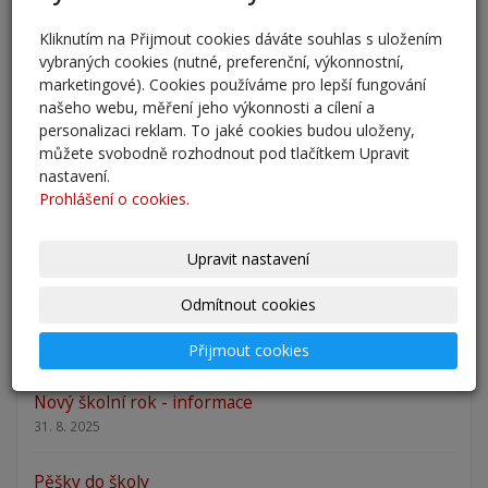
5. 6. 2026
Kliknutím na Přijmout cookies dáváte souhlas s uložením
vybraných cookies (nutné, preferenční, výkonnostní,
Přestup žáků do 6. ročníku na naši školu pro školní
marketingové). Cookies používáme pro lepší fungování
rok 2026/202
našeho webu, měření jeho výkonnosti a cílení a
25. 5. 2026
personalizaci reklam. To jaké cookies budou uloženy,
můžete svobodně rozhodnout pod tlačítkem Upravit
Odlišná organizace školního roku 2025/2026
nastavení.
27. 2. 2026
Prohlášení o cookies.
Zápis 2026 - výsledky
Upravit nastavení
23. 2. 2026
Odmítnout cookies
Zápis 2026
14. 1. 2026
Přijmout cookies
Nový školní rok - informace
31. 8. 2025
Pěšky do školy