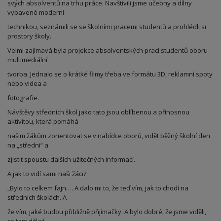
svých absolventů na trhu práce. Navštívili jsme učebny a dílny
vybavené moderní
technikou, seznámili se se školními pracemi studentů a prohlédli si
prostory školy.
Velmi zajímavá byla projekce absolventských prací studentů oboru
multimediální
tvorba. Jednalo se o krátké filmy třeba ve formátu 3D, reklamní spoty
nebo videa a
fotografie.
Návštěvy středních škol jako tato jsou oblíbenou a přínosnou
aktivitou, která pomáhá
našim žákům zorientovat se v nabídce oborů, vidět běžný školní den
na „střední“ a
zjistit spoustu dalších užitečných informací.
A jak to vidí sami naši žáci?
„Bylo to celkem fajn…. A dalo mi to, že teď vím, jak to chodí na
středních školách. A
že vím, jaké budou přibližně přijímačky. A bylo dobré, že jsme viděli,