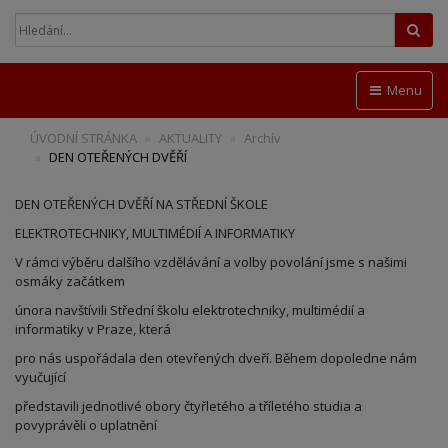
Hled
Menu
ÚVODNÍ STRÁNKA
AKTUALITY
Archív
DEN OTEŘENÝCH DVĚŘÍ
DEN OTEŘENÝCH DVĚŘÍ NA STŘEDNÍ ŠKOLE
ELEKTROTECHNIKY, MULTIMÉDIÍ A INFORMATIKY
V rámci výběru dalšího vzdělávání a volby povolání jsme s našimi
osmáky začátkem
února navštívili Střední školu elektrotechniky, multimédií a
informatiky v Praze, která
pro nás uspořádala den otevřených dveří. Během dopoledne nám
vyučující
představili jednotlivé obory čtyřletého a tříletého studia a
povyprávěli o uplatnění