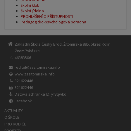
školní klub
školní jídelna
PROHLÁŠENÍ O PŘÍSTUPNOSTI
Pedagogicko-psychologická poradna
Základní Škola Český Brod, Žitomířská 885, okres Kolín
Žitomířská 885
46383506
IČ
reditel@zszitomirska.info
www.zszitomirska.info
321622446
321622446
Datová schránka ID: yf3qwkd
Facebook
AKTUALITY
O ŠKOLE
PRO RODIČE
PROJEKTY