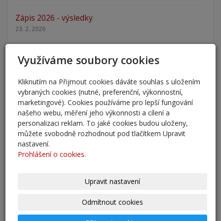
Zápis 2026 - výsledky
23. 2. 2026
Zápis 2026
Využíváme soubory cookies
14. 1. 2026
Kliknutím na Přijmout cookies dáváte souhlas s uložením
Nový školní rok - informace
vybraných cookies (nutné, preferenční, výkonnostní,
31. 8. 2025
marketingové). Cookies používáme pro lepší fungování
našeho webu, měření jeho výkonnosti a cílení a
personalizaci reklam. To jaké cookies budou uloženy,
Pěšky do školy
můžete svobodně rozhodnout pod tlačítkem Upravit
29. 8. 2025
nastavení.
Prohlášení o cookies.
Adaptační kurzy
27. 8. 2025
Upravit nastavení
Zahájení školního roku 2025/2026
Odmítnout cookies
27. 8. 2025