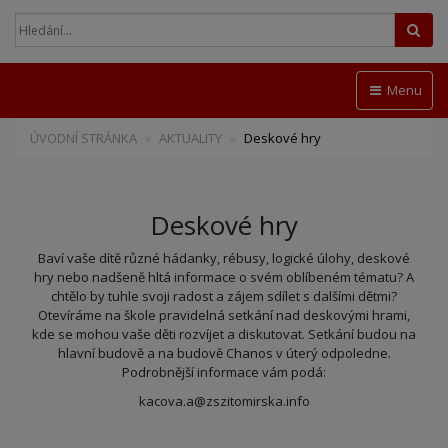
Hled
Menu
ÚVODNÍ STRÁNKA
AKTUALITY
Deskové hry
Deskové hry
Baví vaše dítě různé hádanky, rébusy, logické úlohy, deskové
hry nebo nadšeně hltá informace o svém oblíbeném tématu? A
chtělo by tuhle svoji radost a zájem sdílet s dalšími dětmi?
Otevíráme na škole pravidelná setkání nad deskovými hrami,
kde se mohou vaše děti rozvíjet a diskutovat. Setkání budou na
hlavní budově a na budově Chanos v úterý odpoledne.
Podrobnější informace vám podá:
kacova.a@zszitomirska.info