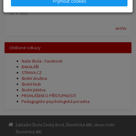
Přijmout cookies
Výsledky - přestup do 6. očníku
30. 5. 2025
archív
Oblíbené odkazy
Naše škola - Facebook
BAKALÁŘI
STRAVA.CZ
školní družina
školní klub
školní jídelna
PROHLÁŠENÍ O PŘÍSTUPNOSTI
Pedagogicko-psychologická poradna
Základní Škola Český Brod, Žitomířská 885, okres Kolín
Žitomířská 885