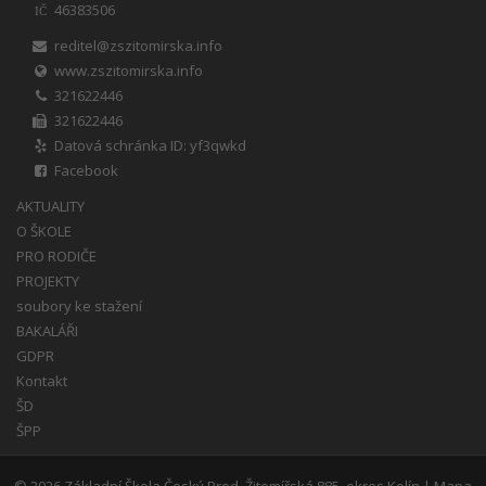
46383506
IČ
reditel@zszitomirska.info
www.zszitomirska.info
321622446
321622446
Datová schránka ID: yf3qwkd
Facebook
AKTUALITY
O ŠKOLE
PRO RODIČE
PROJEKTY
soubory ke stažení
BAKALÁŘI
GDPR
Kontakt
ŠD
ŠPP