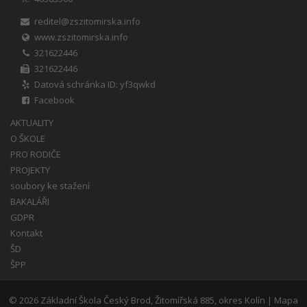
reditel@zszitomirska.info
www.zszitomirska.info
321622446
321622446
Datová schránka ID: yf3qwkd
Facebook
AKTUALITY
O ŠKOLE
PRO RODIČE
PROJEKTY
soubory ke stažení
BAKALÁŘI
GDPR
Kontakt
ŠD
ŠPP
© 2026
Základní Škola Český Brod, Žitomířská 885, okres Kolín
|
Mapa