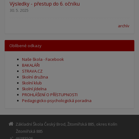
Výsledky - přestup do 6. očníku
30. 5. 2025
archív
Oblíbené odkazy
Naše škola - Facebook
BAKALÁŘI
STRAVA.CZ
školní družina
školní klub
školní jídelna
PROHLÁŠENÍ O PŘÍSTUPNOSTI
Pedagogicko-psychologická poradna
Základní Škola Český Brod, Žitomířská 885, okres Kolín
Žitomířská 885
46383506
IČ