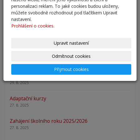
personalizaci reklam. To jaké cookies budou uloženy,
Zápis 2026 - výsledky
můžete svobodně rozhodnout pod tlačítkem Upravit
23. 2. 2026
nastavení.
Prohlášení o cookies.
Zápis 2026
14. 1. 2026
Upravit nastavení
Nový školní rok - informace
Odmítnout cookies
31. 8. 2025
Přijmout cookies
Pěšky do školy
29. 8. 2025
Adaptační kurzy
27. 8. 2025
Zahájení školního roku 2025/2026
27. 8. 2025