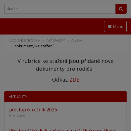
Hled
Menu
ÚVODNÍ STRÁNKA
AKTUALITY
Archív
dokumenty ke stažení
V rubrice ke stažení jsou přidané nové
dokumenty pro rodiče.
Odkaz
ZDE
AKTUALITY
přestup 6. ročník 2026
5. 6. 2026
Přestup žáků do 6. ročníku na naši školu pro školní