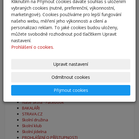
Adaptační kurzy
Kliknutím na Přijmout cookies dáváte souhlas s uložením
vybraných cookies (nutné, preferenční, výkonnostní,
27. 8. 2025
marketingové). Cookies používáme pro lepší fungování
našeho webu, měření jeho výkonnosti a cílení a
Zahájení školního roku 2025/2026
personalizaci reklam. To jaké cookies budou uloženy,
27. 8. 2025
můžete svobodně rozhodnout pod tlačítkem Upravit
nastavení.
Výsledky - přestup do 6. očníku
Prohlášení o cookies.
30. 5. 2025
Upravit nastavení
archív
Odmítnout cookies
Oblíbené odkazy
Přijmout cookies
Naše škola - Facebook
BAKALÁŘI
STRAVA.CZ
školní družina
školní klub
školní jídelna
PROHLÁŠENÍ O PŘÍSTUPNOSTI