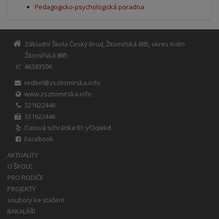
Pedagogicko-psychologická poradna
Základní Škola Český Brod, Žitomířská 885, okres Kolín
Žitomířská 885
46383506
IČ
reditel@zszitomirska.info
www.zszitomirska.info
321622446
321622446
Datová schránka ID: yf3qwkd
Facebook
AKTUALITY
O ŠKOLE
PRO RODIČE
PROJEKTY
soubory ke stažení
BAKALÁŘI