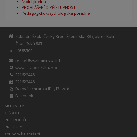
školní jídelna
PROHLÁŠENÍ O PŘÍSTUPNOSTI
Pedagogicko-psychologická poradna
Základní Škola Český Brod, Žitomířská 885, okres Kolín
Žitomířská 885
46383506
IČ
reditel@zszitomirska.info
www.zszitomirska.info
321622446
321622446
Datová schránka ID: yf3qwkd
Facebook
AKTUALITY
O ŠKOLE
PRO RODIČE
PROJEKTY
soubory ke stažení