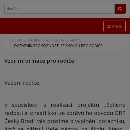
Hled
Menu
ÚVODNÍ STRÁNKA
AKTUALITY
Archív
DOTAZNÍK SPOKOJENOSTI SE ŠKOLOU PRO RODIČE
Vzor informace pro rodiče
Vážení rodiče,
v souvislosti s realizací projektu „Sdílené
radosti a strasti škol ze správního obvodu ORP
Český Brod“ vás prosíme o vyplnění dotazníku,
jímž se zjišťují Vaše názory na školu, kterou