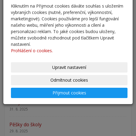
Kliknutím na Přijmout cookies dáváte souhlas s uložením
Přestup žáků do 6. ročníku na naši školu pro školní
vybraných cookies (nutné, preferenční, výkonnostní,
rok 2026/202
marketingové). Cookies používáme pro lepší fungování
25. 5. 2026
našeho webu, měření jeho výkonnosti a cílení a
personalizaci reklam. To jaké cookies budou uloženy,
Odlišná organizace školního roku 2025/2026
můžete svobodně rozhodnout pod tlačítkem Upravit
27. 2. 2026
nastavení.
Prohlášení o cookies.
Zápis 2026 - výsledky
23. 2. 2026
Upravit nastavení
Odmítnout cookies
Zápis 2026
14. 1. 2026
Přijmout cookies
Nový školní rok - informace
31. 8. 2025
Pěšky do školy
29. 8. 2025