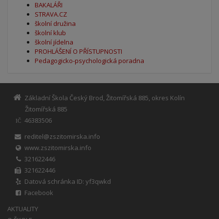
BAKALÁŘI
STRAVA.CZ
školní družina
školní klub
školní jídelna
PROHLÁŠENÍ O PŘÍSTUPNOSTI
Pedagogicko-psychologická poradna
Základní Škola Český Brod, Žitomířská 885, okres Kolín
Žitomířská 885
46383506
IČ
reditel@zszitomirska.info
www.zszitomirska.info
321622446
321622446
Datová schránka ID: yf3qwkd
Facebook
AKTUALITY