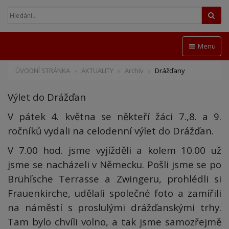
Hled
Menu
ÚVODNÍ STRÁNKA
AKTUALITY
Archív
Drážďany
Výlet do Drážďan
V pátek 4. května se někteří žáci 7.,8. a 9.
ročníků vydali na celodenní výlet do Drážďan.
V 7.00 hod. jsme vyjížděli a kolem 10.00 už
jsme se nacházeli v Německu. Pošli jsme se po
Brühľsche Terrasse a Zwingeru, prohlédli si
Frauenkirche, udělali společné foto a zamířili
na náměstí s proslulými drážďanskými trhy.
Tam bylo chvíli volno, a tak jsme samozřejmě