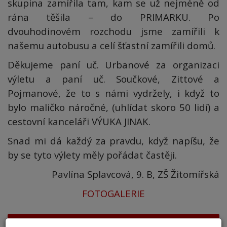
skupina zamířila tam, kam se už nejméně od
rána těšila – do PRIMARKU. Po
dvouhodinovém rozchodu jsme zamířili k
našemu autobusu a celí šťastní zamířili domů.
Děkujeme paní uč. Urbanové za organizaci
výletu a paní uč. Součkové, Zittové a
Pojmanové, že to s námi vydržely, i když to
bylo maličko náročné, (uhlídat skoro 50 lidí) a
cestovní kanceláři VÝUKA JINAK.
Snad mi dá každý za pravdu, když napíšu, že
by se tyto výlety měly pořádat častěji.
Pavlína Splavcová, 9. B, ZŠ Žitomířská
FOTOGALERIE
AKTUALITY