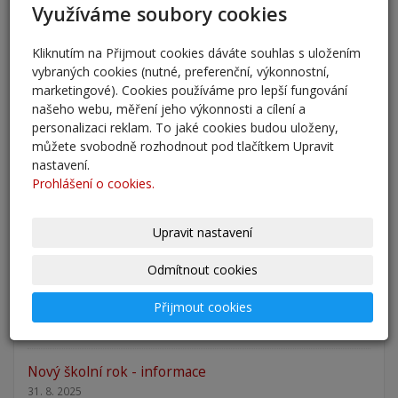
Využíváme soubory cookies
přestup 6. ročník 2026
Kliknutím na Přijmout cookies dáváte souhlas s uložením
5. 6. 2026
vybraných cookies (nutné, preferenční, výkonnostní,
marketingové). Cookies používáme pro lepší fungování
Přestup žáků do 6. ročníku na naši školu pro školní
našeho webu, měření jeho výkonnosti a cílení a
rok 2026/202
personalizaci reklam. To jaké cookies budou uloženy,
25. 5. 2026
můžete svobodně rozhodnout pod tlačítkem Upravit
nastavení.
Odlišná organizace školního roku 2025/2026
Prohlášení o cookies.
27. 2. 2026
Upravit nastavení
Zápis 2026 - výsledky
23. 2. 2026
Odmítnout cookies
Zápis 2026
Přijmout cookies
14. 1. 2026
Nový školní rok - informace
31. 8. 2025