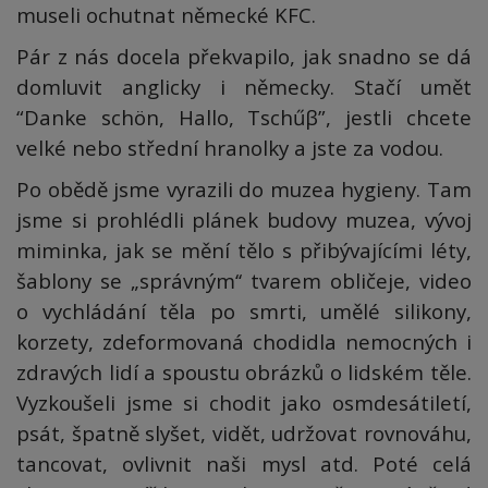
museli ochutnat německé KFC.
Pár z nás docela překvapilo, jak snadno se dá
domluvit anglicky i německy. Stačí umět
“Danke schön, Hallo, Tschűβ”, jestli chcete
velké nebo střední hranolky a jste za vodou.
Po obědě jsme vyrazili do muzea hygieny. Tam
jsme si prohlédli plánek budovy muzea, vývoj
miminka, jak se mění tělo s přibývajícími léty,
šablony se „správným‘‘ tvarem obličeje, video
o vychládání těla po smrti, umělé silikony,
korzety, zdeformovaná chodidla nemocných i
zdravých lidí a spoustu obrázků o lidském těle.
Vyzkoušeli jsme si chodit jako osmdesátiletí,
psát, špatně slyšet, vidět, udržovat rovnováhu,
tancovat, ovlivnit naši mysl atd. Poté celá