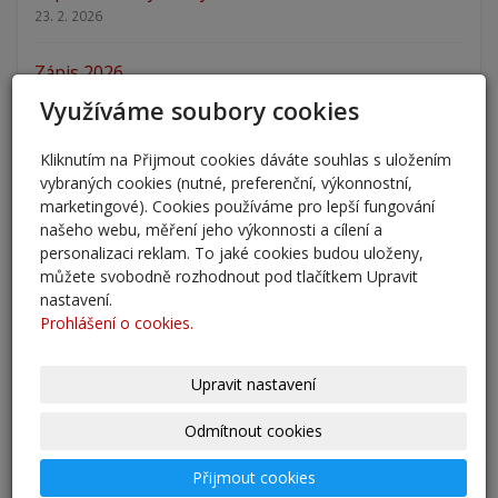
23. 2. 2026
Zápis 2026
14. 1. 2026
Využíváme soubory cookies
Nový školní rok - informace
Kliknutím na Přijmout cookies dáváte souhlas s uložením
31. 8. 2025
vybraných cookies (nutné, preferenční, výkonnostní,
marketingové). Cookies používáme pro lepší fungování
našeho webu, měření jeho výkonnosti a cílení a
Pěšky do školy
personalizaci reklam. To jaké cookies budou uloženy,
29. 8. 2025
můžete svobodně rozhodnout pod tlačítkem Upravit
nastavení.
Adaptační kurzy
Prohlášení o cookies.
27. 8. 2025
Upravit nastavení
Zahájení školního roku 2025/2026
27. 8. 2025
Odmítnout cookies
Výsledky - přestup do 6. očníku
Přijmout cookies
30. 5. 2025