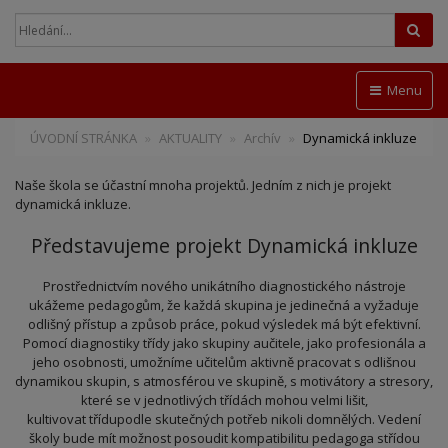
Hled
Menu
ÚVODNÍ STRÁNKA
AKTUALITY
Archív
Dynamická inkluze
Naše škola se účastní mnoha projektů. Jedním z nich je projekt
dynamická inkluze.
Představujeme projekt Dynamická inkluze
Prostřednictvím nového unikátního diagnostického nástroje
ukážeme pedagogům, že každá skupina je jedinečná a vyžaduje
odlišný přístup a způsob práce, pokud výsledek má být efektivní.
Pomocí diagnostiky třídy jako skupiny aučitele, jako profesionála a
jeho osobnosti, umožníme učitelům aktivně pracovat s odlišnou
dynamikou skupin, s atmosférou ve skupině, s motivátory a stresory,
které se v jednotlivých třídách mohou velmi lišit,
kultivovat třídupodle skutečných potřeb nikoli domnělých. Vedení
školy bude mít možnost posoudit kompatibilitu pedagoga střídou