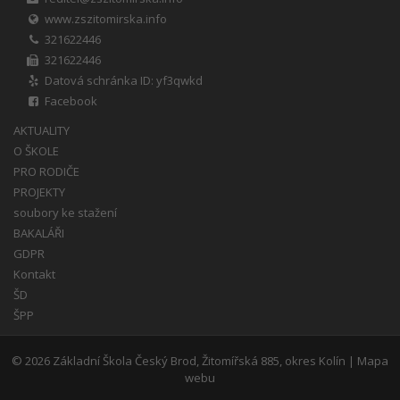
www.zszitomirska.info
321622446
321622446
Datová schránka ID: yf3qwkd
Facebook
AKTUALITY
O ŠKOLE
PRO RODIČE
PROJEKTY
soubory ke stažení
BAKALÁŘI
GDPR
Kontakt
ŠD
ŠPP
© 2026
Základní Škola Český Brod, Žitomířská 885, okres Kolín
|
Mapa
webu