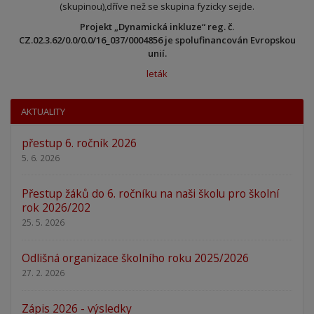
(skupinou),dříve než se skupina fyzicky sejde.
Projekt „Dynamická inkluze“ reg. č.
CZ.02.3.62/0.0/0.0/16_037/0004856 je spolufinancován Evropskou
unií.
leták
AKTUALITY
přestup 6. ročník 2026
5. 6. 2026
Přestup žáků do 6. ročníku na naši školu pro školní
rok 2026/202
25. 5. 2026
Odlišná organizace školního roku 2025/2026
27. 2. 2026
Zápis 2026 - výsledky