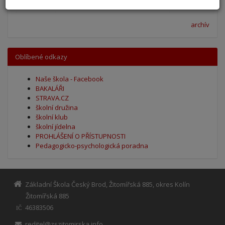
archív
Oblíbené odkazy
Naše škola - Facebook
BAKALÁŘI
STRAVA.CZ
školní družina
školní klub
školní jídelna
PROHLÁŠENÍ O PŘÍSTUPNOSTI
Pedagogicko-psychologická poradna
Základní Škola Český Brod, Žitomířská 885, okres Kolín
Žitomířská 885
46383506
IČ
reditel@zszitomirska.info