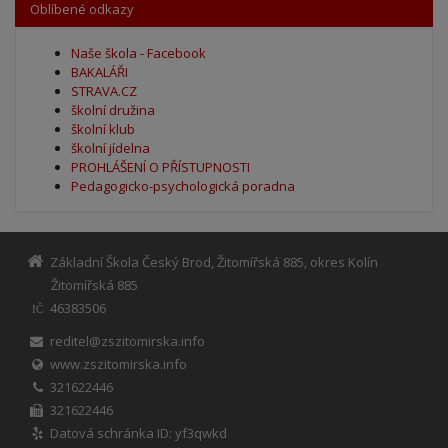
Oblíbené odkazy
Naše škola - Facebook
BAKALÁŘI
STRAVA.CZ
školní družina
školní klub
školní jídelna
PROHLÁŠENÍ O PŘÍSTUPNOSTI
Pedagogicko-psychologická poradna
Základní Škola Český Brod, Žitomířská 885, okres Kolín
Žitomířská 885
46383506
IČ
reditel@zszitomirska.info
www.zszitomirska.info
321622446
321622446
Datová schránka ID: yf3qwkd