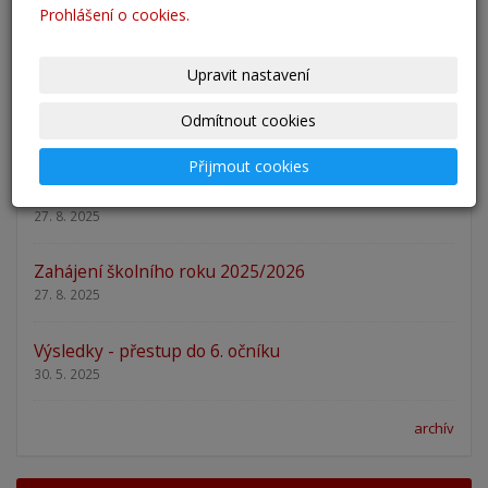
Prohlášení o cookies.
Nový školní rok - informace
31. 8. 2025
Upravit nastavení
Pěšky do školy
Odmítnout cookies
29. 8. 2025
Přijmout cookies
Adaptační kurzy
27. 8. 2025
Zahájení školního roku 2025/2026
27. 8. 2025
Výsledky - přestup do 6. očníku
30. 5. 2025
archív