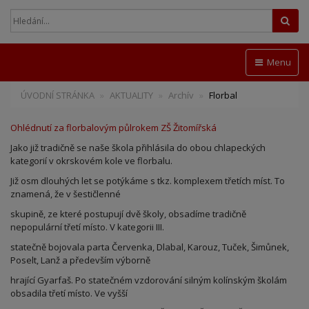
Hled
Menu
ÚVODNÍ STRÁNKA
AKTUALITY
Archív
Florbal
Ohlédnutí za florbalovým půlrokem ZŠ Žitomířská
Jako již tradičně se naše škola přihlásila do obou chlapeckých
kategorií v okrskovém kole ve florbalu.
Již osm dlouhých let se potýkáme s tkz. komplexem třetích míst. To
znamená, že v šestičlenné
skupině, ze které postupují dvě školy, obsadíme tradičně
nepopulární třetí místo. V kategorii III.
statečně bojovala parta Červenka, Dlabal, Karouz, Tuček, Šimůnek,
Poselt, Lanž a především výborně
hrající Gyarfaš. Po statečném vzdorování silným kolínským školám
obsadila třetí místo. Ve vyšší