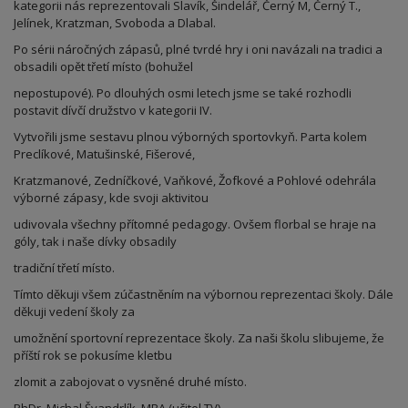
kategorii nás reprezentovali Slavík, Šindelář, Černý M, Černý T.,
Jelínek, Kratzman, Svoboda a Dlabal.
Po sérii náročných zápasů, plné tvrdé hry i oni navázali na tradici a
obsadili opět třetí místo (bohužel
nepostupové). Po dlouhých osmi letech jsme se také rozhodli
postavit dívčí družstvo v kategorii IV.
Vytvořili jsme sestavu plnou výborných sportovkyň. Parta kolem
Preclíkové, Matušinské, Fišerové,
Kratzmanové, Zedníčkové, Vaňkové, Žofkové a Pohlové odehrála
výborné zápasy, kde svoji aktivitou
udivovala všechny přítomné pedagogy. Ovšem florbal se hraje na
góly, tak i naše dívky obsadily
tradiční třetí místo.
Tímto děkuji všem zúčastněním na výbornou reprezentaci školy. Dále
děkuji vedení školy za
umožnění sportovní reprezentace školy. Za naši školu slibujeme, že
příští rok se pokusíme kletbu
zlomit a zabojovat o vysněné druhé místo.