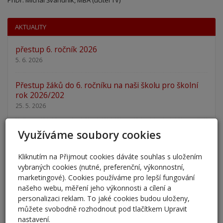
PhDr. Michal Švandrlík, MBA (učitel TV)
AKTUALITY
přestup 6. ročník 2026
5. 6. 2026
Přestup žáků do 6. ročníku na naši školu pro školní
rok 2026/202
25. 5. 2026
Odlišná organizace školního roku 2025/2026
Využíváme soubory cookies
27. 2. 2026
Kliknutím na Přijmout cookies dáváte souhlas s uložením
Zápis 2026 - výsledky
vybraných cookies (nutné, preferenční, výkonnostní,
marketingové). Cookies používáme pro lepší fungování
23. 2. 2026
našeho webu, měření jeho výkonnosti a cílení a
personalizaci reklam. To jaké cookies budou uloženy,
Zápis 2026
můžete svobodně rozhodnout pod tlačítkem Upravit
14. 1. 2026
nastavení.