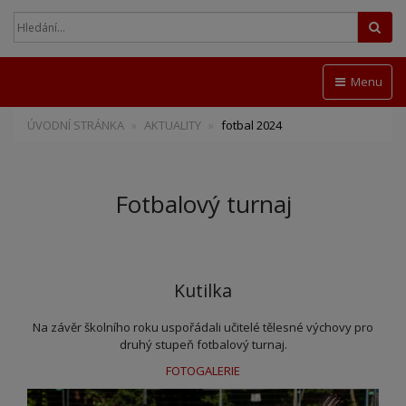
Hled
Menu
ÚVODNÍ STRÁNKA
AKTUALITY
fotbal 2024
Fotbalový turnaj
Kutilka
Na závěr školního roku uspořádali učitelé tělesné výchovy pro
druhý stupeň fotbalový turnaj.
FOTOGALERIE