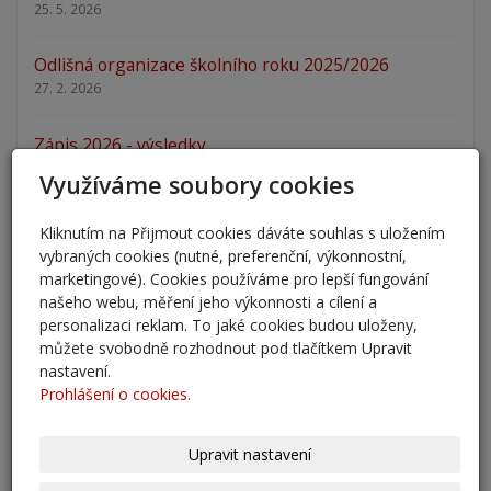
25. 5. 2026
Odlišná organizace školního roku 2025/2026
27. 2. 2026
Zápis 2026 - výsledky
23. 2. 2026
Využíváme soubory cookies
Zápis 2026
Kliknutím na Přijmout cookies dáváte souhlas s uložením
14. 1. 2026
vybraných cookies (nutné, preferenční, výkonnostní,
marketingové). Cookies používáme pro lepší fungování
Nový školní rok - informace
našeho webu, měření jeho výkonnosti a cílení a
personalizaci reklam. To jaké cookies budou uloženy,
31. 8. 2025
můžete svobodně rozhodnout pod tlačítkem Upravit
nastavení.
Pěšky do školy
Prohlášení o cookies.
29. 8. 2025
Upravit nastavení
Adaptační kurzy
27. 8. 2025