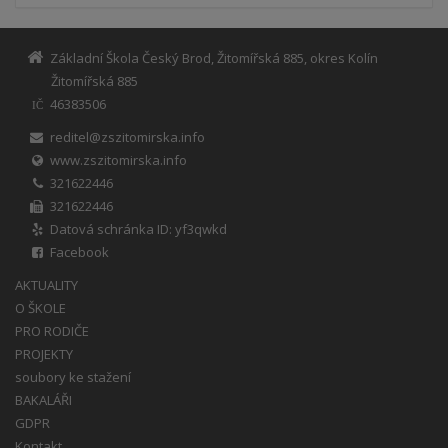
Základní Škola Český Brod, Žitomířská 885, okres Kolín
Žitomířská 885
46383506
IČ
reditel@zszitomirska.info
www.zszitomirska.info
321622446
321622446
Datová schránka ID: yf3qwkd
Facebook
AKTUALITY
O ŠKOLE
PRO RODIČE
PROJEKTY
soubory ke stažení
BAKALÁŘI
GDPR
Kontakt